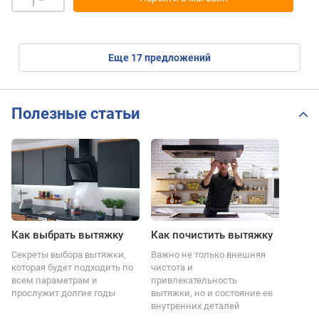
eще
17
предложений
Полезные статьи
Как выбрать вытяжку
Как почистить вытяжку
Секреты выбора вытяжки,
Важно не только внешняя
которая будет подходить по
чистота и
всем параметрам и
привлекательность
прослужит долгие годы
вытяжки, но и состояние ее
внутренних деталей