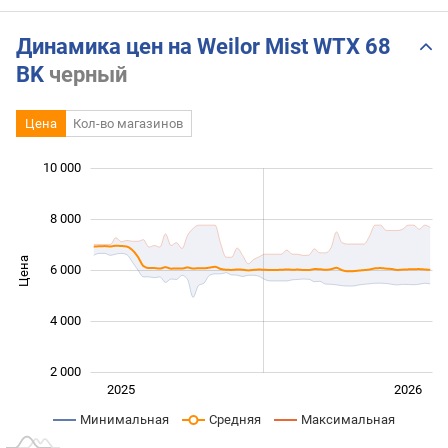
Динамика цен на Weilor Mist WTX 68
BK
черный
Цена
Кол-во магазинов
 000
 000
 000
 000
0
10 000
8 000
Цена
6 000
10 000
4 000
2 000
Янв. 2025
Июль
2027
2025
2026
L
Минимальная
Средняя
Максимальная