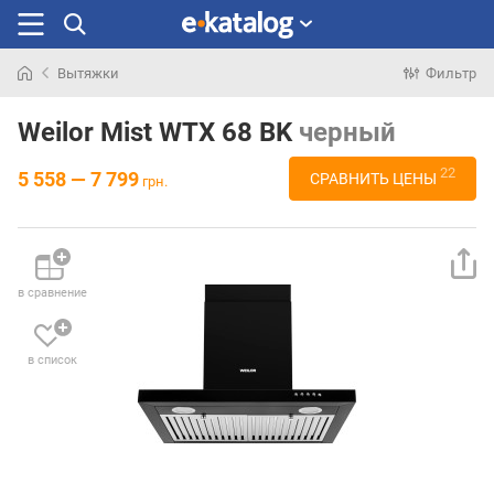
Вытяжки
Фильтр
Искали
раньше
Weilor Mist WTX 68 BK
черный
22
5 558 — 7 799
СРАВНИТЬ ЦЕНЫ
грн.
в сравнение
в список