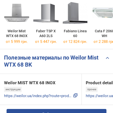
Weilor Mist
Faber TSP X
Fabiano Linea
Cata F 206
WTX 68 INOX
A60 2LS
60
WH
от 5 999 грн.
от 5 447 грн.
от 12 824 грн.
от 2 288 гр
Полезные материалы по Weilor Mist
WTX 68 BK
Weilor MIST WTX 68 INOX
Product detai
инструкции
прочее
https://weilor.ua/index.php?route=product/product/download&...