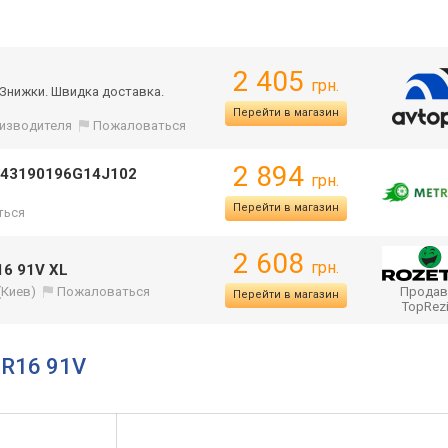
2 405
грн.
а Знижки. Швидка доставка.
Перейти в магазин
оизводителя
Пожаловаться
2 894
1043190196G14J102
грн.
Перейти в магазин
ться
2 608
грн.
16 91V XL
(Киев)
Пожаловаться
Продав
Перейти в магазин
TopRez
 R16 91V