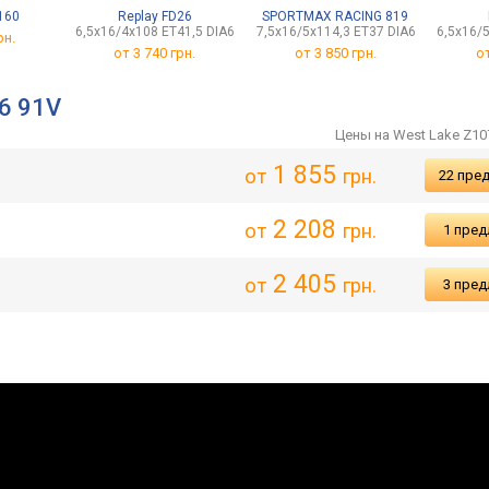
160
Replay FD26
SPORTMAX RACING 819
6,5x16/4x108 ET41,5 DIA63,3
7,5x16/5x114,3 ET37 DIA67,1
6,5x16/
рн.
от
3 740 грн.
от
3 850 грн.
о
6 91V
Цены на West Lake Z10
1 855
от
грн.
22 пре
2 208
от
грн.
1 пре
2 405
от
грн.
3 пре