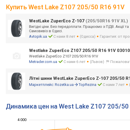
Купить West Lake Z107 205/50 R16 91V
WestLake ZuperEco Z-107
(205/50R16 91V XL)
Вигідні ціни. Без передоплати. Працюємо з ПДВ. Акції т
Самовивіз в Одесі.
Avtopik.ua
С нами 8 лет
(Одесса)
Гарантия: от пр
Westlake ZuperEco Z107 205/50 R16 91V 030
Westlake ZuperEco Z107 205/50 R16 91V
Metrader.com.ua
С нами 6 лет
(Львов)
Пожалова
Літні шини WestLake ZuperEco Z-107 205/50 R
Маркетплейс:
Rozetka.ua
TopRezina
С нами 7 лет
Динамика цен на West Lake Z107 205/50
4 000
1 000
1 500
4 500