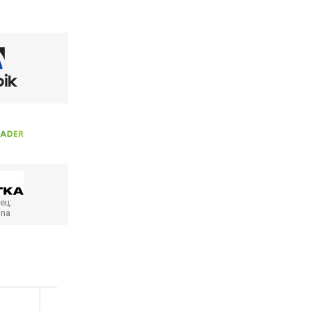
ец:
ina