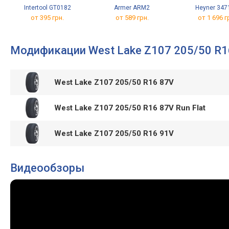
Intertool GT0182
Armer ARM2
Heyner 347
от 395 грн.
от 589 грн.
от 1 696 г
Модификации West Lake Z107 205/50 R1
West Lake Z107 205/50 R16 87V
West Lake Z107 205/50 R16 87V Run Flat
West Lake Z107 205/50 R16 91V
Видеообзоры