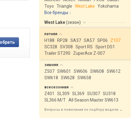
Toyo
Triangle
West Lake
Yokohama
Все бренды
West Lake
(
сезон
)
летняя
H188
RP28
SA37
SA57
SP06
Z107
SC328
SV308
Sport RS
Sport DS1
Trailer ST290
ZuperAce Z-007
зимняя
Z507
SW601
SW606
SW608
SW612
SW618
SW628
SW658
всесезонная
Z401
SL309
SL369
SU307
SU318
SL366 M/T
All Season Master SW613
Вопросы и пожелания по подбору модели →