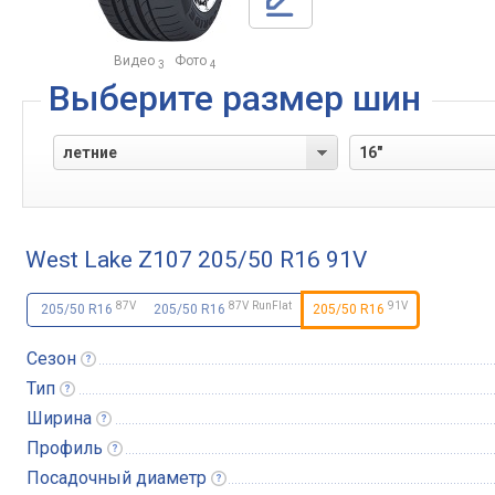
Видео
Фото
3
4
Выберите размер шин
West Lake Z107 205/50 R16 91V
87
V
87
V
RunFlat
91
V
205/50 R16
205/50 R16
205/50 R16
Сезон
Тип
Ширина
Профиль
Посадочный
диаметр