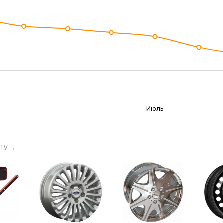
Июль
91V
→