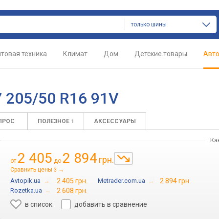
только шины
товая техника
Климат
Дом
Детские товары
Авт
 205/50 R16 91V
ПРОС
ПОЛЕЗНОЕ
АКСЕССУАРЫ
1
Ка
2 405
2 894
грн.
от
до
Сравнить цены
→
3
Avtopik.ua
→
2 405 грн.
Metrader.com.ua
→
2 894 грн.
Rozetka.ua
→
2 608 грн.
в список
добавить в сравнение