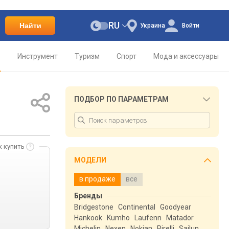
RU
Найти
Украина
Войти
о
Инструмент
Туризм
Спорт
Мода и аксессуары
ПОДБОР ПО ПАРАМЕТРАМ
к купить
МОДЕЛИ
в продаже
все
Бренды
Bridgestone
Continental
Goodyear
Hankook
Kumho
Laufenn
Matador
Michelin
Nexen
Nokian
Pirelli
Sailun