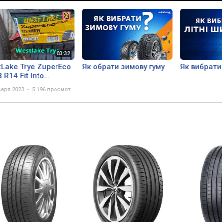
Lake Trye ZuperEco
Як обрати зимову гуму
Як вибрати
 R14 Fit Into
dua Axia Comfort
варя 2023
5 196 просмотров
 Tayar Untuk Kereta