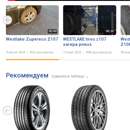
Westlake Zupereco Z107
WESTLAKE tires z107
West
xarepa pneus
Z108
Pero
4 июля 2024
823 просмотра
10 мая 2025
498 просмотров
30 ян
Ride
Axia
Рекомендуем
Сравнить в таблице
→