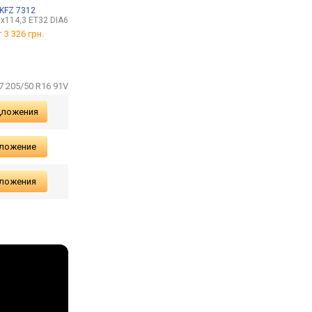
KFZ 7312
RS 5242TL
CarLife BJ404D
5x114,3 ET32 DIA66,1
6,5x16/5x108 ET40 DIA63,4
от 1 562 грн.
т
3 326 грн.
от
3 090 грн.
7 205/50 R16 91V
дложения
дложение
дложения