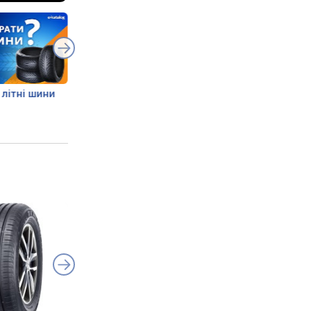
 літні шини
Дочірні бренди
15 найпоширеніш
провідних шинних
питань про шини
компаній