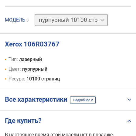
голубой
МОДЕЛЬ
8
3300 стр
голубой
10100 стр
желтый
Xerox 106R03767
3300 стр
желтый
Тип:
лазерный
10100 стр
пурпурный
Цвет:
пурпурный
3300 стр
Ресурс:
10100 страниц
черный
5300 стр
черный
Все характеристики
10700 стр
Подробнее
Где купить?
В настоящее время этой модели нет в продаже.