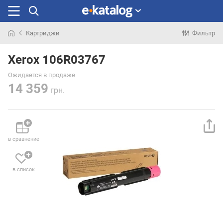
Картриджи
Фильтр
Искали
раньше
Xerox 106R03767
Ожидается в продаже
14 359
грн.
в сравнение
в список