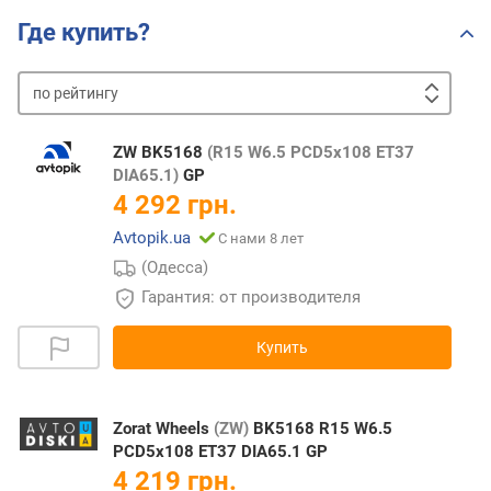
Где купить?
по
рейтингу
от
дешевых
к
ZW BK5168
(R15 W6.5 PCD5x108 ET37
дорогим
от
DIA65.1)
GP
дорогих
4 292 грн.
к
Avtopik.ua
С нами 8 лет
дешевым
(Одесса)
Гарантия: от производителя
Купить
Zorat Wheels
(ZW)
BK5168 R15 W6.5
PCD5x108 ET37 DIA65.1 GP
4 219 грн.