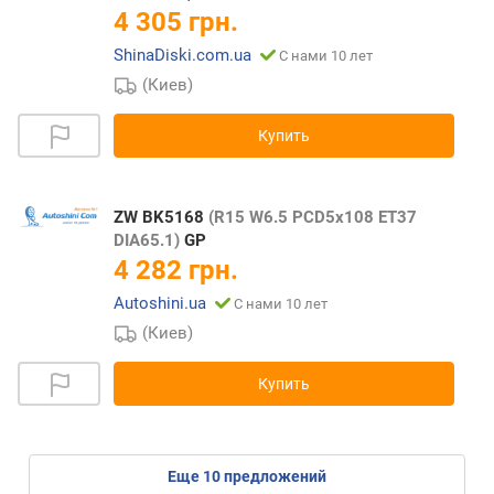
4 305 грн.
ShinaDiski.com.ua
С нами 10 лет
(Киев)
Купить
ZW BK5168
(R15 W6.5 PCD5x108 ET37
DIA65.1)
GP
4 282 грн.
Autoshini.ua
С нами 10 лет
(Киев)
Купить
eще
10
предложений