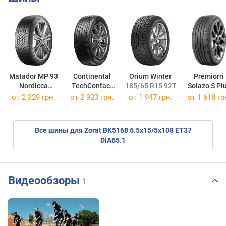
Matador MP 93
Continental
Orium Winter
Premiorri
Nordicca
TechContact
185/65 R15 92T
Solazo S Pl
195/65 R15 91T
TC6
195/65 R15 
от
2 329 грн.
от
2 923 грн.
от
1 947 грн.
от
1 618 гр
195/65 R15 91V
Все шины для Zorat BK5168 6.5x15/5x108 ET37
DIA65.1
Видеообзоры
1