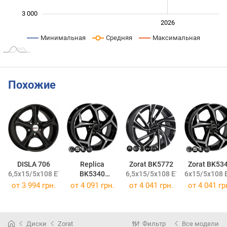
3 000
2024
2025
2028
2026
L
Минимальная
Средняя
Максимальная
Похожие
DISLA 706
Replica
Zorat BK5772
Zorat BK53
6,5x15/5x108 ET35 DIA67,1
BK5340
6,5x15/5x108 ET37 DIA65,1
6x15/5x108 
6x15/5x108 ET37 DIA65,1
от
3 994 грн.
от
4 091 грн.
от
4 041 грн.
от
4 041 гр
Диски
Zorat
Фильтр
Все модели