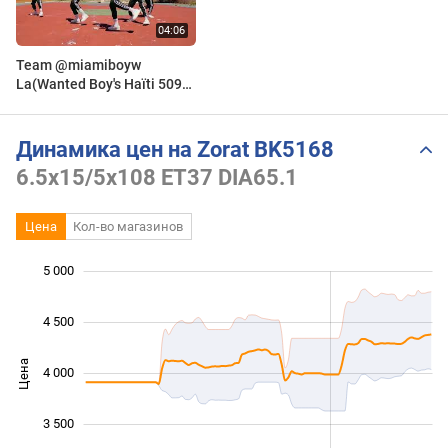
Team @miamiboyw
La(Wanted Boy's Haïti 509)
x Meteo Online x Tikawo x
Dimilom #Krey Zorat
Динамика цен на Zorat BK5168
6.5x15/5x108 ET37 DIA65.1
Цена
Кол-во магазинов
5 000
 000
 500
 500
4 500
Цена
4 000
3 000
3 500