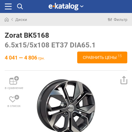
Диски
Фильтр
Искали
раньше
Zorat BK5168
6.5x15/5x108 ET37 DIA65.1
15
4 041 — 4 806
СРАВНИТЬ ЦЕНЫ
грн.
в сравнение
в список