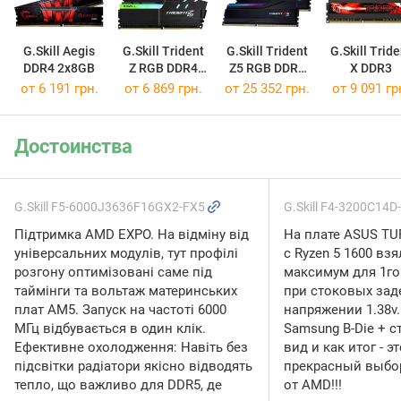
G.Skill Aegis
G.Skill Trident
G.Skill Trident
G.Skill Tride
DDR4 2x8GB
Z RGB DDR4
Z5 RGB DDR5
X DDR3
2x8GB
2x16GB
от 6 191 грн.
от 6 869 грн.
от 25 352 грн.
от 9 091 гр
Достоинства
G.Skill F5-6000J3636F16GX2-FX5
G.Skill F4-3200C14
Підтримка AMD EXPO. На відміну від
На плате ASUS TU
універсальних модулів, тут профілі
с Ryzen 5 1600 вз
розгону оптимізовані саме під
максимум для 1го
таймінги та вольтаж материнських
при стоковых заде
плат AM5. Запуск на частоті 6000
напряжении 1.38v
МГц відбувається в один клік.
Samsung B-Die + 
Ефективне охолодження: Навіть без
вид и как итог - э
підсвітки радіатори якісно відводять
прекрасный выбо
тепло, що важливо для DDR5, де
от AMD!!!