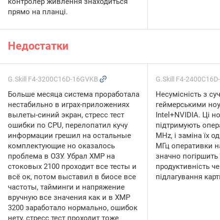
контролер живлення знаходиться
прямо на планці.
Недостатки
G.Skill F4-3200C16D-16GVKB
G.Skill F4-2400C16
Больше месяца система проработала
Несумісність з с
нестабильно в играх-приложениях
геймерськими ноу
вылеты-синий экран, стресс тест
Intel+NVIDIA. Ці н
ошибки по CPU, перелопатил кучу
підтримують опер
информации грешил на остальные
MHz, і заміна їх о
комплектующие но оказалось
МГц оперативки н
проблема в ОЗУ. Убрал ХМР на
значно погіршить 
стоковых 2100 проходит все тесты и
продуктивність че
всё ок, потом выставил в биосе все
підлагування карт
частоты, тайминги и напряжение
вручную все значения как и в ХМР
3200 заработало нормально, ошибок
нету, стресс тест проходит тоже