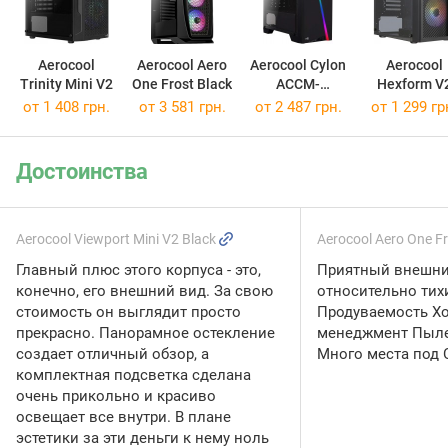
Aerocool
Aerocool Aero
Aerocool Cylon
Aerocool
Trinity Mini V2
One Frost Black
ACCM-
Hexform V
PV10012.11
от 1 408 грн.
от 3 581 грн.
от 2 487 грн.
от 1 299 гр
Достоинства
Aerocool Viewport Mini V2 Black
Aerocool Aero One F
Главный плюс этого корпуса - это,
Приятный внешни
конечно, его внешний вид. За свою
относительно тих
стоимость он выглядит просто
Продуваемость Х
прекрасно. Панорамное остекление
менеджмент Пыл
создает отличный обзор, а
Много места под 
комплектная подсветка сделана
очень прикольно и красиво
освещает все внутри. В плане
эстетики за эти деньги к нему ноль