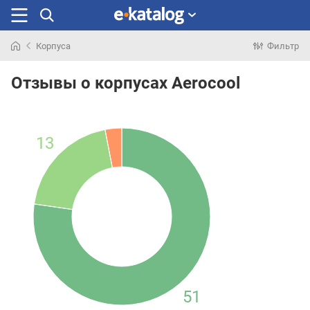
Корпуса
Фильтр
Искали
раньше
Отзывы о корпусах Aerocool
13
51