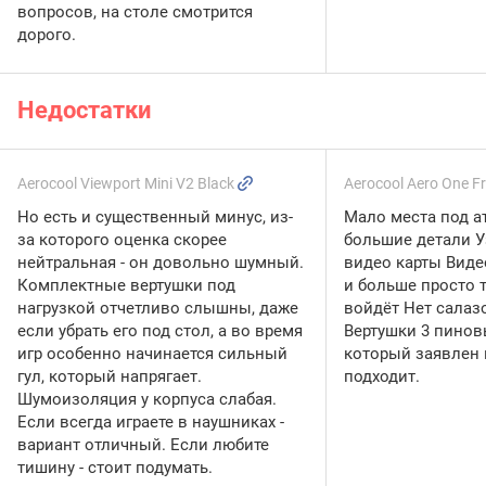
вопросов, на столе смотрится
дорого.
Недостатки
Aerocool Viewport Mini V2 Black
Aerocool Aero One F
Но есть и существенный минус, из-
Мало места под ат
за которого оценка скорее
большие детали У
нейтральная - он довольно шумный.
видео карты Виде
Комплектные вертушки под
и больше просто т
нагрузкой отчетливо слышны, даже
войдёт Нет салазо
если убрать его под стол, а во время
Вертушки 3 пинов
игр особенно начинается сильный
который заявлен 
гул, который напрягает.
подходит.
Шумоизоляция у корпуса слабая.
Если всегда играете в наушниках -
вариант отличный. Если любите
тишину - стоит подумать.