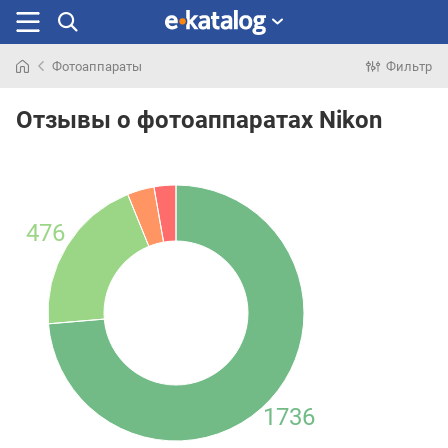
Фотоаппараты
Фильтр
Искали
раньше
Отзывы о фотоаппаратах Nikon
476
1736