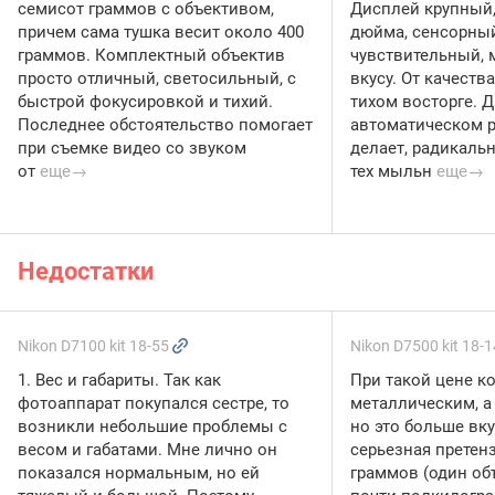
семисот граммов с объективом,
Дисплей крупный, 
причем сама тушка весит около 400
дюйма, сенсорны
граммов. Комплектный объектив
чувствительный, 
просто отличный, светосильный, с
вкусу. От качеств
быстрой фокусировкой и тихий.
тихом восторге. 
Последнее обстоятельство помогает
автоматическом р
при съемке видео со звуком
делает, радикальн
от
еще→
тех мыльн
еще→
Недостатки
Nikon D7100 kit 18-55
Nikon D7500 kit 18-
1. Вес и габариты. Так как
При такой цене к
фотоаппарат покупался сестре, то
металлическим, а
возникли небольшие проблемы с
но это больше вк
весом и габатами. Мне лично он
серьезная претенз
показался нормальным, но ей
граммов (один об