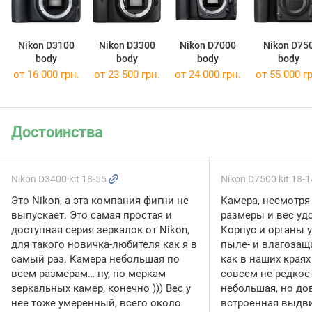
Nikon D3100
Nikon D3300
Nikon D7000
Nikon D75
body
body
body
body
от 16 000 грн.
от 23 500 грн.
от 24 000 грн.
от 55 000 гр
Достоинства
Nikon D3400 kit 18-55
Nikon D7500 kit 18-
Это Nikon, а эта компания фигни не
Камера, несмотря
выпускает. Это самая простая и
размеры и вес удо
доступная серия зеркалок от Nikon,
Корпус и органы 
для такого новичка-любител
я как я в
пыле- и влагозащит
самый раз. Камера небольшая по
как в наших края
всем размерам… ну, по меркам
совсем не редкост
зеркальных камер, конечно ))) Вес у
небольшая, но д
нее тоже умеренный, всего около
встроенная выдв