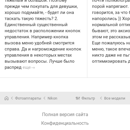
тяжелый и большой. Поэтому
почти полкилогра
прежде чем покупать для девушки,
порой напрягают. 
хорошо подумайте, - будет ли она
говорится, за что
таскать такую тяжесть? 2.
напоролись )) Хо
Единственный существенный
нормальной опти
недостаток в расположении кнопок
бывают, это аксио
управления. Например кнопка
этом не рассказы
вызова меню удобней смотрится
Еще пожалуюсь н
справа. Да и нагромождение кнопок
меню, такое впеча
управления в некоторых местах
никто даже не пы
вызывают вопросы. Лучше было
оптимизировать 
распред
еще→
Фотоаппараты
Nikon
Фильтр
Все модели
Полная версия сайта
Конфиденциальность