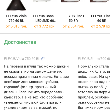
ELEYUS Viola
ELEYUS Bona II
ELEYUS Line I
ELEYUS Line
750 60 BL
LED SMD 60
50 BR
60 BR
WH
от 5 018 грн.
от 3 772 грн.
от 2 564 грн.
от 2 578 гр
Достоинства
ELEYUS Viola 750 60 BL
ELEYUS Storm 700 
На первый взгляд так можно даже и
Нормально стала
не сказать, но на самом деле это
шкафчик, благо, 
весьма практичная модель. Есть все
небольшая. На ку
необходимое: мощная турбина,
шкафчиков над пл
хороший фильтр, практичный
вытяжку вообще н
дизайн. Главное что порадовало -
готовлю на пару ч
качество. Не из тех, кто особенно
проблем, особенно
увлекается чисткой фильтра или
окна особенно не
ухаживанием за вытяжкой, но
Вытяжка норм реш