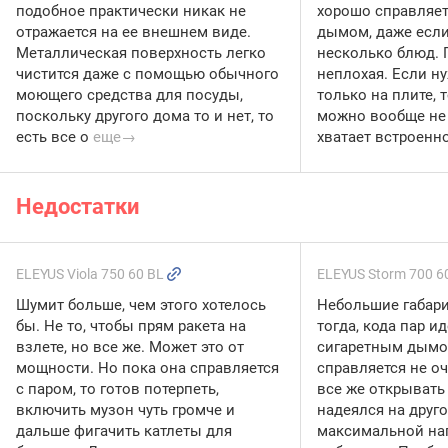
подобное практически никак не
хорошо справляет
отражается на ее внешнем виде.
дымом, даже если
Металлическая поверхность легко
несколько блюд. 
чистится даже с помощью обычного
неплохая. Если ну
моющего средства для посуды,
только на плите, т
поскольку другого дома то и нет, то
можно вообще не 
есть все о
еще→
хватает встроенн
Недостатки
ELEYUS Viola 750 60 BL
ELEYUS Storm 700 
Шумит больше, чем этого хотелось
Небольшие габари
бы. Не то, чтобы прям ракета на
тогда, кода пар и
взлете, но все же. Может это от
сигаретным дымо
мощности. Но пока она справляется
справляется не оч
с паром, то готов потерпеть,
все же открывать 
включить музон чуть громче и
надеялся на друго
дальше фигачить катлеты для
максимальной на