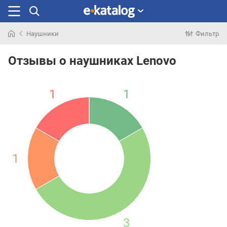
Наушники
Фильтр
Искали
раньше
Отзывы о наушниках Lenovo
1
1
1
3