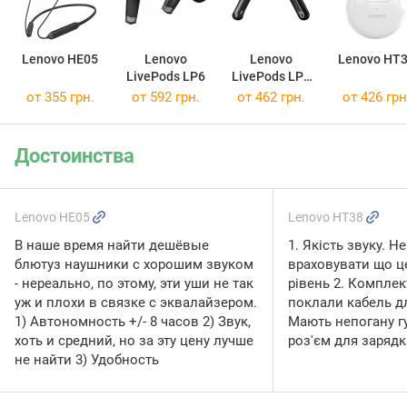
Lenovo HE05
Lenovo
Lenovo
Lenovo HT
LivePods LP6
LivePods LP3
Pro
от 355 грн.
от 592 грн.
от 462 грн.
от 426 грн
Достоинства
Lenovo HE05
Lenovo HT38
В наше время найти дешёвые
1. Якість звуку. 
блютуз наушники с хорошим звуком
враховувати що ц
- нереально, по этому, эти уши не так
рівень 2. Комплек
уж и плохи в связке с эквалайзером.
поклали кабель дл
1) Автономность +/- 8 часов 2) Звук,
Мають непогану гу
хоть и средний, но за эту цену лучше
роз'єм для зарядк
не найти 3) Удобность