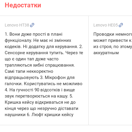
Недостатки
Lenovo HT38
Lenovo HE05
1. Вони дуже прості в плані
Проводки немного
функціоналу. Не має ні змінних
может привести к
кодеків. Ні додатку для керування. 2.
из строя, по этом
Сенсорне керування тупить. Через те
аккуратным
що є один тап дуже часто
трапляються хибні спрацювання.
Самі тапи неккоректно
відпрацьовують 3. Мікрофон для
галочки. Користуватись не можливо
4. На гучності 90 відсотків і вище
звук перетворюється на кашу. 5.
Кришка кейсу відкриваться не до
кінця через що незручно діставати
наушники 6. Люфт кришки кейсу