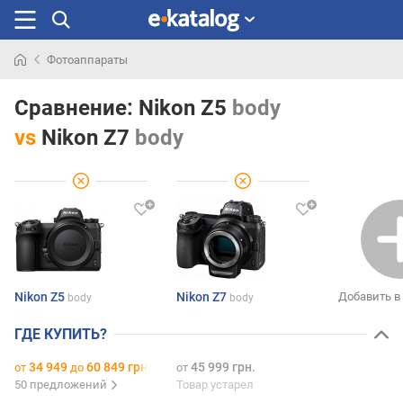
Фотоаппараты
Искали
раньше
Сравнение:
Nikon Z5
body
vs
Nikon Z7
body
Nikon Z5
Nikon Z7
Добавить в
body
body
ГДЕ КУПИТЬ?
34 949
60 849 грн.
45 999 грн.
от
до
от
50 предложений
Товар устарел