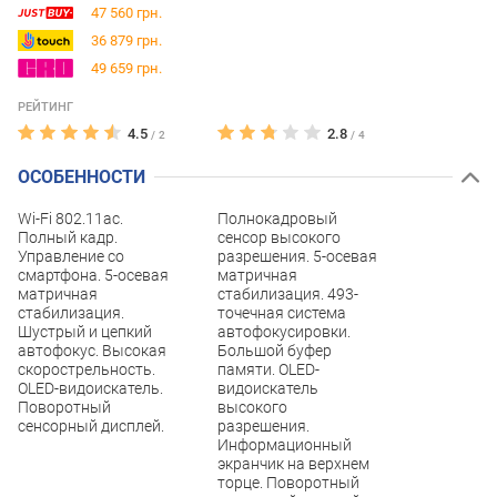
47 560 грн.
36 879 грн.
49 659 грн.
РЕЙТИНГ
4.5
2.8
/
2
/
4
ОСОБЕННОСТИ
Wi-Fi 802.11ac.
Полнокадровый
Полный кадр.
сенсор высокого
Управление со
разрешения. 5-осевая
смартфона. 5-осевая
матричная
матричная
стабилизация. 493-
стабилизация.
точечная система
Шустрый и цепкий
автофокусировки.
автофокус. Высокая
Большой буфер
скорострельность.
памяти. OLED-
OLED-видоискатель.
видоискатель
Поворотный
высокого
сенсорный дисплей.
разрешения.
Информационный
экранчик на верхнем
торце. Поворотный