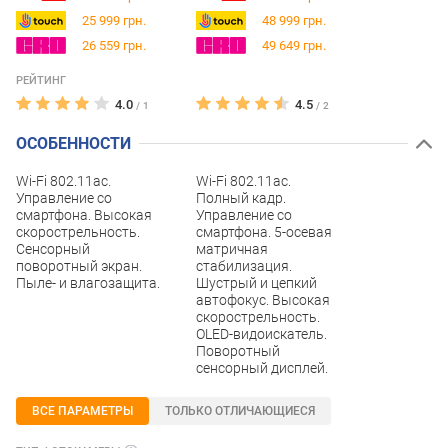
25 999 грн.
48 999 грн.
26 559 грн.
49 649 грн.
РЕЙТИНГ
4.0
4.5
/
1
/
2
ОСОБЕННОСТИ
Wi-Fi 802.11ac.
Wi-Fi 802.11ac.
Управление со
Полный кадр.
смартфона. Высокая
Управление со
скорострельность.
смартфона. 5-осевая
Сенсорный
матричная
поворотный экран.
стабилизация.
Пыле- и влагозащита.
Шустрый и цепкий
автофокус. Высокая
скорострельность.
OLED-видоискатель.
Поворотный
сенсорный дисплей.
ВСЕ ПАРАМЕТРЫ
ТОЛЬКО ОТЛИЧАЮЩИЕСЯ