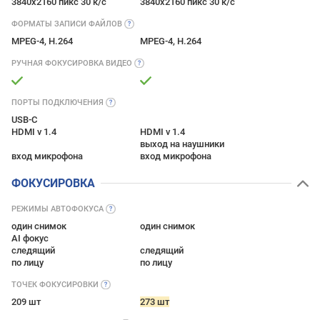
3840x2160 пикс 30 к/с
3840x2160 пикс 30 к/с
ФОРМАТЫ ЗАПИСИ
ФАЙЛОВ
MPEG-4, H.264
MPEG-4, H.264
РУЧНАЯ ФОКУСИРОВКА
ВИДЕО
ПОРТЫ
ПОДКЛЮЧЕНИЯ
USB-C
HDMI v 1.4
HDMI v 1.4
выход на наушники
вход микрофона
вход микрофона
ФОКУСИРОВКА
РЕЖИМЫ
АВТОФОКУСА
один снимок
один снимок
AI фокус
следящий
следящий
по лицу
по лицу
ТОЧЕК
ФОКУСИРОВКИ
209 шт
273 шт