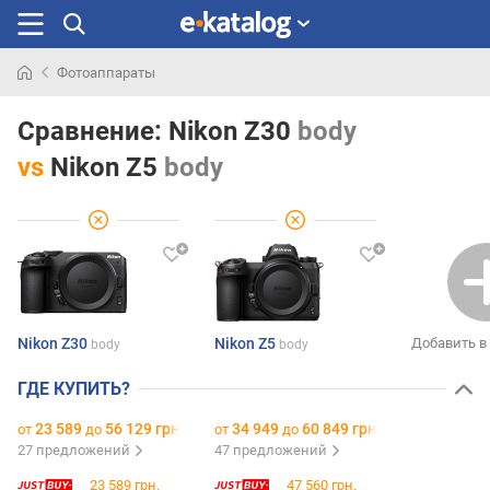
Фотоаппараты
Искали
раньше
Сравнение:
Nikon Z30
body
vs
Nikon Z5
body
Nikon Z30
Nikon Z5
Добавить в
body
body
ГДЕ КУПИТЬ?
23 589
56 129 грн.
34 949
60 849 грн.
от
до
от
до
27 предложений
47 предложений
23 589 грн.
47 560 грн.