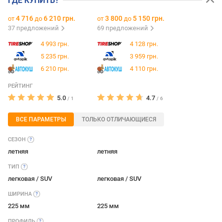
ГДЕ КУПИТЬ?
4 716
6 210 грн.
3 800
5 150 грн.
от
до
от
до
37 предложений
69 предложений
4 993 грн.
4 128 грн.
5 235 грн.
3 959 грн.
6 210 грн.
4 110 грн.
РЕЙТИНГ
5.0
4.7
/
1
/
6
ВСЕ ПАРАМЕТРЫ
ТОЛЬКО ОТЛИЧАЮЩИЕСЯ
СЕЗОН
летняя
летняя
ТИП
легковая / SUV
легковая / SUV
ШИРИНА
225 мм
225 мм
ПРОФИЛЬ