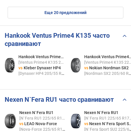
eще
20
предложений
Hankook Ventus Prime4 K135 часто
сравнивают
Hankook Ventus Prime4 K135
Hankook Ventus Prim
[Ventus Prime4 K135 225/65 R17 102H]
[Ventus Prime4 K135 225/65
vs
Kleber Dynaxer HP4
vs
Nokian Nordman SX2
[Dynaxer HP4 205/55 R16 91H]
[Nordman SX2 205/60 R16 92H]
Nexen N`Fera RU1 часто сравнивают
Nexen N`Fera RU1
Nexen N`Fera RU1
[N`Fera RU1 225/65 R17 102H]
[N`Fera RU1 225/65
vs
LEAO Nova-Force
vs
Nexen N`Fera Sport SU2
[Nova-Force 225/65 R17 102H]
[N`Fera Sport SU2 225/65 R17 102H]