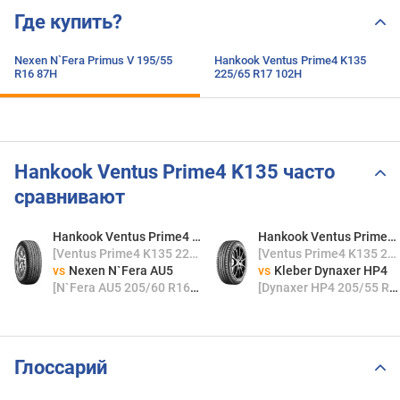
Где купить?
Nexen N`Fera Primus V 195/55
Hankook Ventus Prime4 K135
R16 87H
225/65 R17 102H
Hankook Ventus Prime4 K135 часто
сравнивают
Hankook Ventus Prime4 K135
Hankook Ventus Prime4 K135
[Ventus Prime4 K135 225/65 R17 102H]
[Ventus Prime4 K135 225/65 R17 102H]
vs
Nexen N`Fera AU5
vs
Kleber Dynaxer HP4
[N`Fera AU5 205/60 R16 96V]
[Dynaxer HP4 205/55 R16 91H]
Глоссарий