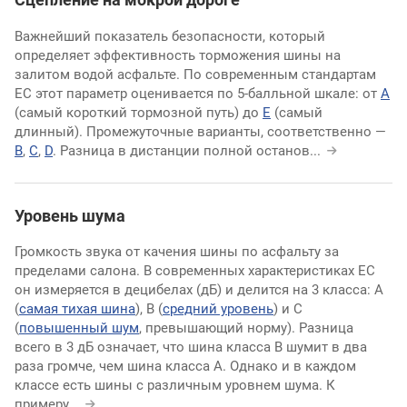
Сцепление на мокрой дороге
Важнейший показатель безопасности, который
определяет эффективность торможения шины на
залитом водой асфальте. По современным стандартам
ЕС этот параметр оценивается по 5-балльной шкале: от
A
(самый короткий тормозной путь) до
E
(самый
длинный). Промежуточные варианты, соответственно —
B
,
C
,
D
. Разница в дистанции полной останов
...
Уровень шума
Громкость звука от качения шины по асфальту за
пределами салона. В современных характеристиках ЕС
он измеряется в децибелах (дБ) и делится на 3 класса: A
(
самая тихая шина
), B (
средний уровень
) и C
(
повышенный шум
, превышающий норму). Разница
всего в 3 дБ означает, что шина класса B шумит в два
раза громче, чем шина класса A. Однако и в каждом
классе есть шины с различным уровнем шума. К
примеру
...