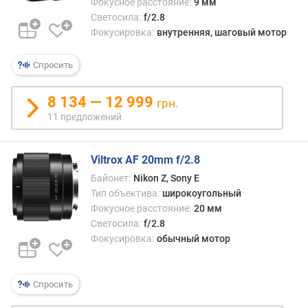
Фокусное расстояние:
9 мм
я
Светосила:
f/2.8
н
Фокусировка:
внутренняя, шаговый мотор
и
е
Спросить
,
м
и
8 134 — 12 999
грн.
н
11 предложений
(
м
м
Viltrox AF 20mm f/2.8
)
Байонет:
Nikon Z, Sony E
Тип объектива:
широкоугольный
ф
Фокусное расстояние:
20 мм
о
Светосила:
f/2.8
к
у
Фокусировка:
обычный мотор
с
н
о
Спросить
е