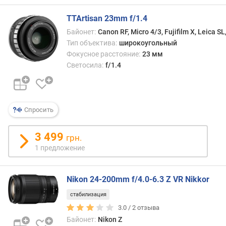
д
о
TTArtisan 23mm f/1.4
р
Байонет:
Canon RF, Micro 4/3, Fujifilm X, Leica SL
о
Тип объектива:
широкоугольный
г
Фокусное расстояние:
23 мм
и
Светосила:
f/1.4
м
о
т
Спросить
д
о
р
3 499
грн.
о
1 предложение
г
и
х
Nikon 24-200mm f/4.0-6.3 Z VR Nikkor
к
стабилизация
д
е
3.0 /
2
отзыва
ш
Байонет:
Nikon Z