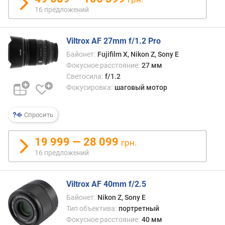
р
16 предложений
а
г
м
Viltrox AF 27mm f/1.2 Pro
а
Байонет:
Fujifilm X, Nikon Z, Sony E
Фокусное расстояние:
27 мм
м
Светосила:
f/1.2
и
Фокусировка:
шаговый мотор
н
.
д
Спросить
и
а
19 999 — 28 099
грн.
ф
16 предложений
р
а
г
Viltrox AF 40mm f/2.5
м
а
Байонет:
Nikon Z, Sony E
Тип объектива:
портретный
T
Фокусное расстояние:
40 мм