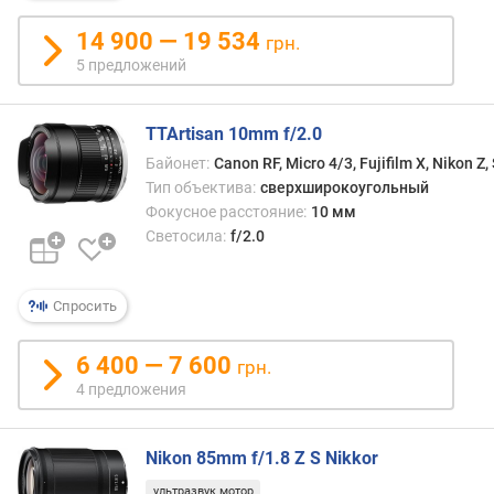
н
а
14 900 — 19 534
грн.
я
5 предложений
д
и
с
TTArtisan 10mm f/2.0
т
Байонет:
Canon RF, Micro 4/3, Fujifilm X, Nikon Z,
а
Тип объектива:
сверхширокоугольный
н
Фокусное расстояние:
10 мм
ц
Светосила:
f/2.0
и
я
ф
Спросить
о
к
у
6 400 — 7 600
грн.
с
4 предложения
и
р
о
Nikon 85mm f/1.8 Z S Nikkor
в
ультразвук мотор