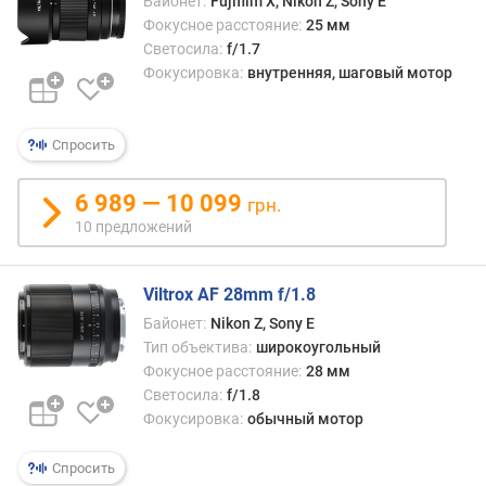
Байонет:
Fujifilm X, Nikon Z, Sony E
к
Фокусное расстояние:
25 мм
с
Светосила:
f/1.7
.
Фокусировка:
внутренняя, шаговый мотор
с
в
е
Спросить
т
о
6 989 — 10 099
с
грн.
и
10 предложений
л
а
Viltrox AF 28mm f/1.8
м
Байонет:
Nikon Z, Sony E
и
Тип объектива:
широкоугольный
н
Фокусное расстояние:
28 мм
и
Светосила:
f/1.8
м
Фокусировка:
обычный мотор
а
л
Спросить
ь