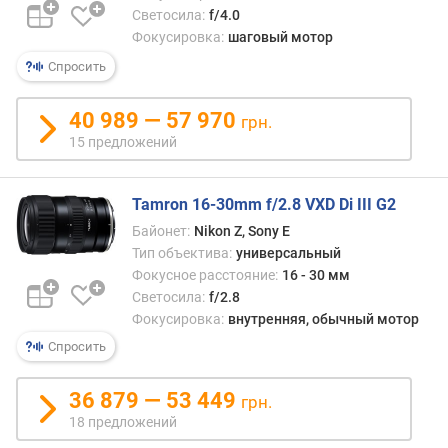
Светосила:
f/4.0
п
Фокусировка:
шаговый мотор
у
л
Спросить
я
р
40 989 — 57 970
грн.
н
15 предложений
о
с
т
Tamron 16-30mm f/2.8 VXD Di III G2
и
Байонет:
Nikon Z, Sony E
о
Тип объектива:
универсальный
т
Фокусное расстояние:
16 - 30 мм
д
Светосила:
f/2.8
е
Фокусировка:
внутренняя, обычный мотор
ш
Спросить
е
в
36 879 — 53 449
ы
грн.
х
18 предложений
к