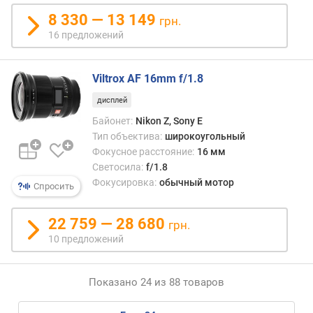
8 330 — 13 149
грн.
16 предложений
Viltrox AF 16mm f/1.8
дисплей
Байонет:
Nikon Z, Sony E
Тип объектива:
широкоугольный
Фокусное расстояние:
16 мм
Светосила:
f/1.8
Фокусировка:
обычный мотор
Спросить
22 759 — 28 680
грн.
10 предложений
Показано 24 из 88 товаров