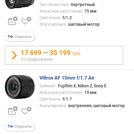
Тип объектива:
портретный
Фокусное расстояние:
75 мм
Светосила:
f/1.2
Фокусировка:
шаговый мотор
Спросить
17 699 — 35 199
грн.
32 предложения
Viltrox AF 15mm f/1.7 Air
Байонет:
Fujifilm X, Nikon Z, Sony E
Фокусное расстояние:
15 мм
Светосила:
f/1.7
Фокусировка:
внутренняя, шаговый мотор
Спросить