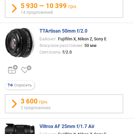
р
5 930 — 10 399
грн.
а
14 предложений
с
с
т
TTArtisan 50mm f/2.0
о
я
Байонет:
Fujifilm X, Nikon Z, Sony E
н
Фокусное расстояние:
50 мм
и
Светосила:
f/2.0
е
,
м
а
к
Спросить
с
(
3 600
грн.
м
2 предложения
м
)
Viltrox AF 25mm f/1.7 Air
м
а