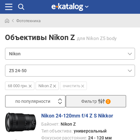
Фототехника
Искали
раньше
Объективы Nikon Z
для Nikon Z5 body
68 000 грн.
Nikon Z
очистить
по популярности
Фильтр
2
Сортировать
Nikon 24-120mm f/4 Z S Nikkor
п
Байонет:
Nikon Z
о
Тип объектива:
универсальный
п
Фокусное расстояние:
24 - 120 мм
о