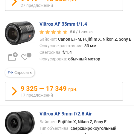
D
27 предложений
x
O
M
Viltrox AF 33mm f/1.4
a
r
5.0 /
1
отзыв
k
Байонет:
Canon EF-M, Fujifilm X, Nikon Z, Sony E
Фокусное расстояние:
33 мм
ф
Светосила:
f/1.4
о
Фокусировка:
обычный мотор
к
у
Спросить
с
н
9 325 — 17 349
о
грн.
е
17 предложений
р
а
с
Viltrox AF 9mm f/2.8 Air
с
Байонет:
Fujifilm X, Nikon Z, Sony E
т
Тип объектива:
сверхширокоугольный
о