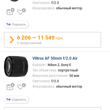
-
Светосила:
f/2.5
s
Фокусировка:
обычный мотор
t
o
p
Спросить
м
6 206 — 11 549
а
грн.
к
9 предложений
с
и
м
Viltrox AF 50mm f/2.0 Air
а
Байонет:
Nikon Z, Sony E
л
Тип объектива:
портретный
ь
Фокусное расстояние:
50 мм
н
Светосила:
f/2.0
о
Фокусировка:
обычный мотор
е
у
в
Спросить
е
л