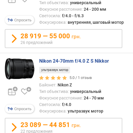
е
Тип объектива:
универсальный
в
Фокусное расстояние:
24 - 200 мм
ы
Светосила:
f/4.0 - f/6.3
м
Спросить
Фокусировка:
внутренняя, шаговый мотор
п
28 919 — 55 000
грн.
о
26 предложений
о
т
з
Nikon 24-70mm f/4.0 Z S Nikkor
ы
в
ультразвук мотор
а
5.0 /
1
отзыв
м
Байонет:
Nikon Z
Тип объектива:
универсальный
п
Фокусное расстояние:
24 - 70 мм
о
Светосила:
f/4.0
д
Спросить
Фокусировка:
ультразвук мотор
а
т
23 089 — 44 851
грн.
е
22 предложения
д