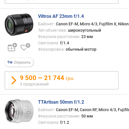
о
б
Viltrox AF 23mm f/1.4
а
в
Байонет:
Canon EF-M, Micro 4/3, Fujifilm X, Nikon
л
Тип объектива:
широкоугольный
е
Фокусное расстояние:
23 мм
н
Светосила:
f/1.4
и
Фокусировка:
обычный мотор
я
Спросить
п
о
9 500 — 21 744
к
грн.
о
9 предложений
л
и
ч
TTArtisan 50mm f/1.2
е
Байонет:
Canon EF-M, Canon RF, Micro 4/3, Fujifil
с
Фокусное расстояние:
50 мм
т
Светосила:
f/1.2
в