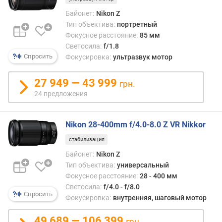
к
и
Байонет:
Nikon Z
(
Тип объектива:
портретный
м
Фокусное расстояние:
85 мм
)
Светосила:
f/1.8
Спросить
Фокусировка:
ультразвук мотор
в
е
27 949 — 43 999
грн.
с
24 предложения
(
г
)
Nikon 28-400mm f/4.0-8.0 Z VR Nikkor
м
стабилизация
а
Байонет:
Nikon Z
к
Тип объектива:
универсальный
с
Фокусное расстояние:
28 - 400 мм
.
Светосила:
f/4.0 - f/8.0
д
Спросить
и
Фокусировка:
внутренняя, шаговый мотор
а
ф
49 689 — 106 399
грн.