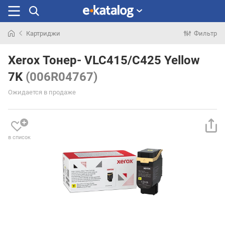
Картриджи
Фильтр
Искали
раньше
Xerox Тонер- VLC415/C425 Yellow
7K
(006R04767)
Ожидается в продаже
в список