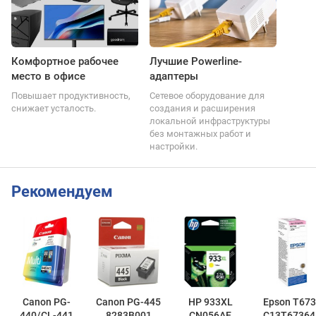
Комфортное рабочее
Лучшие Powerline-
место в офисе
адаптеры
Повышает продуктивность,
Сетевое оборудование для
снижает усталость.
создания и расширения
локальной инфраструктуры
без монтажных работ и
настройки.
Рекомендуем
Canon PG-
Canon PG-445
HP 933XL
Epson T673
440/CL-441
8283B001
CN056AE
C13T67364