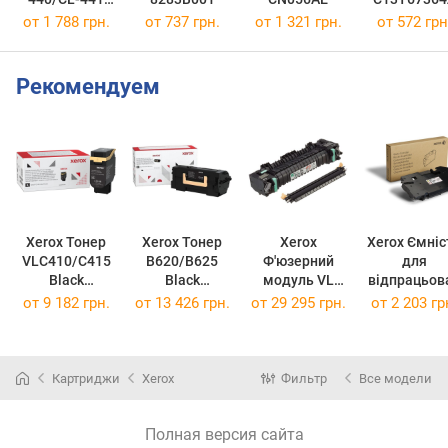
MULTI
от 1 788 грн.
от 737 грн.
от 1 321 грн.
от 572 грн
5219B005
Рекомендуем
Xerox Тонер
Xerox Тонер
Xerox
Xerox Ємніс
VLC410/C415
B620/B625
Ф'юзерний
для
Black
Black
модуль VL
відпрацьов
(006R04764)
006R04673
B405
ого тонер
от
9 182 грн.
от
13 426 грн.
от
29 295 грн.
от
2 203 гр
006R04764
(42 000 стор)
115R00120
P6510/WC65
(10500 стор)
(115R00120)
(108R01416
Картриджи
Xerox
Фильтр
Все модели
Полная версия сайта