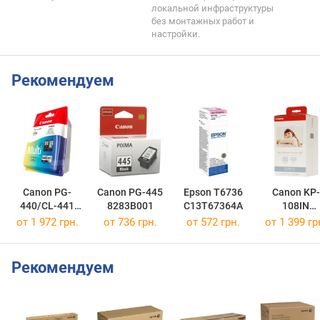
локальной инфраструктуры
без монтажных работ и
настройки.
Рекомендуем
Canon PG-
Canon PG-445
Epson T6736
Canon KP-
440/CL-441
8283B001
C13T67364A
108IN
MULTI
3115B001
от 1 972 грн.
от 736 грн.
от 572 грн.
от 1 399 гр
5219B005
Рекомендуем