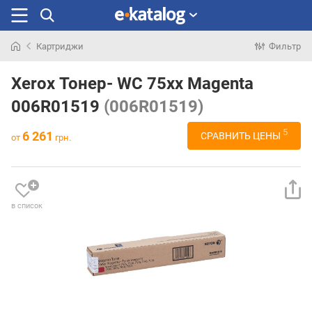
Картриджи
Фильтр
Искали
раньше
Xerox Тонер- WC 75xx Magenta
006R01519
(006R01519)
5
6 261
СРАВНИТЬ ЦЕНЫ
от
грн.
в список