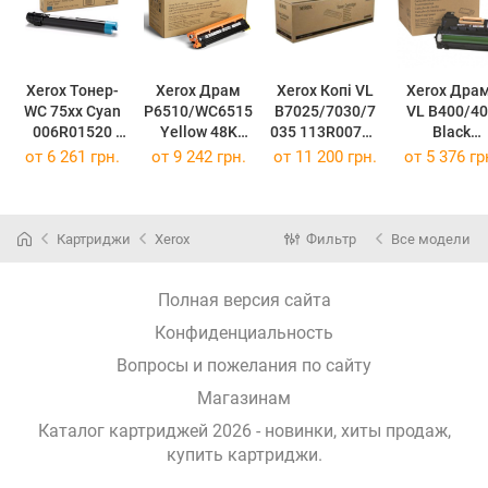
Xerox Тонер-
Xerox Драм
Xerox Копі VL
Xerox Драм
WC 75xx Cyan
P6510/WC6515
B7025/7030/7
VL B400/40
006R01520
Yellow 48K
035 113R00779
Black
(006R01520)
108R01419
(113R00779)
от
6 261 грн.
от
9 242 грн.
от
11 200 грн.
от
5 376 гр
(108R01419)
(65000 стр
Картриджи
Xerox
Фильтр
Все модели
Полная версия сайта
Конфиденциальность
Вопросы и пожелания по сайту
Магазинам
Каталог картриджей 2026 - новинки, хиты продаж,
купить картриджи
.