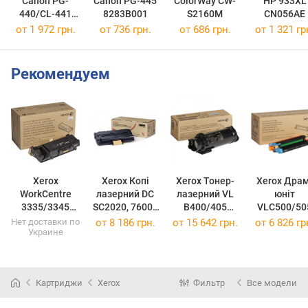
Canon PG-
Canon PG-445
ColorWay CW-
HP 933XL
440/CL-441
8283B001
S2160M
CN056AE
MULTI
от 1 972 грн.
от 736 грн.
от 686 грн.
от 1 321 гр
5219B005
Рекомендуем
Xerox
Xerox Копі
Xerox Тонер-
Xerox Драм
WorkCentre
лазерний DC
лазерний VL
юніт
3335/3345
SC2020, 76000
B400/405
VLC500/50
106R03621
стор
Black, 24600
Cyan
Нет доставки по
от
8 186 грн.
от
15 642 грн.
от
6 826 гр
Украине
(106R03621)
013R00677
стор
(013R00677)
106R03585
(108R01481
(106R03585)
Картриджи
Xerox
Фильтр
Все модели