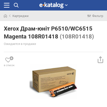
Картриджи
Фильтр
Искали
раньше
Xerox Драм-юніт P6510/WC6515
Magenta 108R01418
(108R01418)
Ожидается в продаже
в список