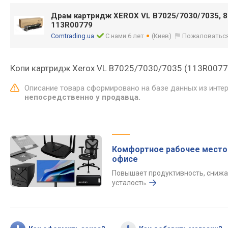
Драм картридж XEROX VL B7025/7030/7035, 
113R00779
Comtrading.ua
С нами 6 лет
(Киев)
Пожаловатьс
Копи картридж Xerox VL B7025/7030/7035 (113R0077
Описание товара сформировано на базе данных из инте
непосредственно у продавца.
Комфортное рабочее место
офисе
Повышает продуктивность, снижа
усталость.