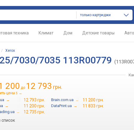
только картриджи
товая техника
Климат
Дом
Детские товары
Авт
/
Xerox
025/7030/7035 113R00779
(113R00
Ка
1 200
12 793
грн.
до
ить цены
→
5
ua
→
12 793 грн.
Brain.com.ua
→
11 200 грн.
ua
→
11 200 грн.
DataPrint.ua
→
11 833 грн.
ading.ua
→
12 735 грн.
в список