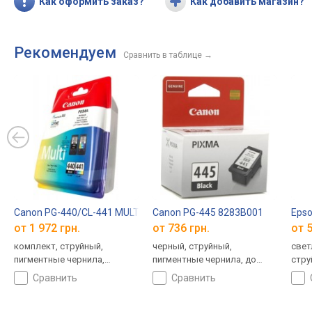
Как оформить заказ?
Как добавить магазин?
Рекомендуем
Сравнить в таблице
→
Canon PG-440/CL-441 MULTI 5219B005
Canon PG-445 8283B001
Eps
от 1 972 грн.
от 736 грн.
от 5
комплект, струйный,
черный, струйный,
свет
пигментные чернила,
пигментные чернила, до
стру
водорастворимые чернила,
180 страниц
сравнить
сравнить
до 360 страниц