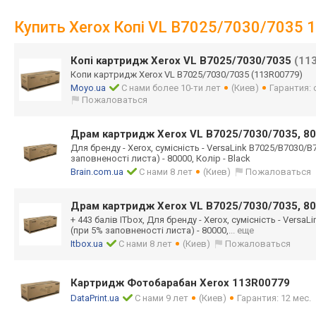
Купить Xerox Копі VL B7025/7030/7035
Копі картридж Xerox VL B7025/7030/7035
(11
Копи картридж Xerox VL B7025/7030/7035 (113R00779)
Moyo.ua
С нами более 10-ти лет
(Киев)
Гарантия:
Пожаловаться
Драм картридж Xerox VL B7025/7030/7035, 8
Для бренду - Xerox, сумісність - VersaLink B7025/B7030/B
заповненості листа) - 80000, Колір - Black
Brain.com.ua
С нами 8 лет
(Киев)
Пожаловаться
Драм картридж Xerox VL B7025/7030/7035, 8
+ 443 балів ITbox, Для бренду - Xerox, сумісність - Versa
(при 5% заповненості листа) - 80000,
... еще
Itbox.ua
С нами 8 лет
(Киев)
Пожаловаться
Картридж Фотобарабан Xerox 113R00779
DataPrint.ua
С нами 9 лет
(Киев)
Гарантия: 12 мес.