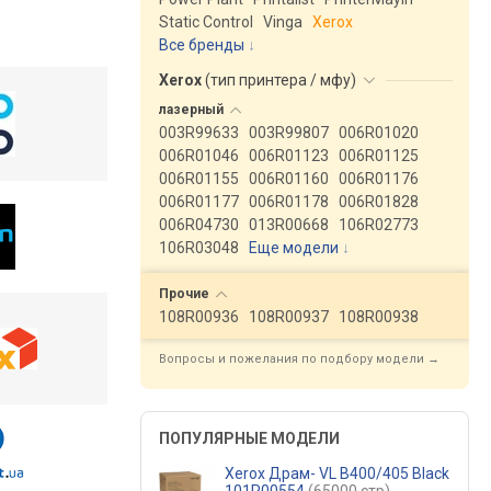
Static Control
Vinga
Xerox
Все бренды
Xerox
(
тип принтера / мфу
)
лазерный
003R99633
003R99807
006R01020
006R01046
006R01123
006R01125
006R01155
006R01160
006R01176
006R01177
006R01178
006R01828
006R04730
013R00668
106R02773
106R03048
Еще модели
↓
Прочие
108R00936
108R00937
108R00938
Вопросы и пожелания по подбору модели →
ПОПУЛЯРНЫЕ МОДЕЛИ
Xerox Драм- VL B400/405 Black