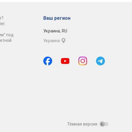
Ваш регион
е?
er.
Украина
,
RU
ии" под
ретной
Украина
Тёмная версия