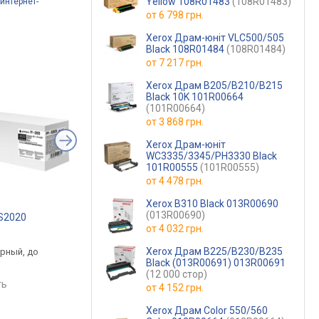
Yellow 108R01483
(108R01483)
интернет-
от
6 798 грн.
Xerox Драм-юніт VLC500/505
Black 108R01484
(108R01484)
от
7 217 грн.
Xerox Драм B205/B210/B215
Black 10K 101R00664
(101R00664)
от
3 868 грн.
Xerox Драм-юніт
WC3335/3345/PH3330 Black
101R00555
(101R00555)
от
4 478 грн.
Xerox B310 Black 013R00690
(013R00690)
-S2020
Canon PG-84 8592B001
OKI 45807119
от
4 032 грн.
.
от 994 грн.
от 2 800 грн.
Xerox Драм B225/B230/B235
ерный, до
черный, струйный,
черный, лазерный, д
Black (013R00691) 013R00691
ц
пигментные чернила
3000 страниц
(12 000 стор)
ть
сравнить
сравнить
от
4 152 грн.
Xerox Драм Color 550/560