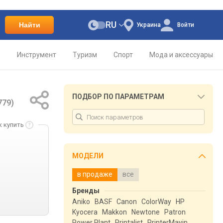
RU
Найти
Украина
Войти
о
Инструмент
Туризм
Спорт
Мода и аксессуары
ПОДБОР ПО ПАРАМЕТРАМ
779)
к купить
МОДЕЛИ
в продаже
все
Бренды
Aniko
BASF
Canon
ColorWay
HP
Kyocera
Makkon
Newtone
Patron
Power Plant
Printalist
PrinterMayin