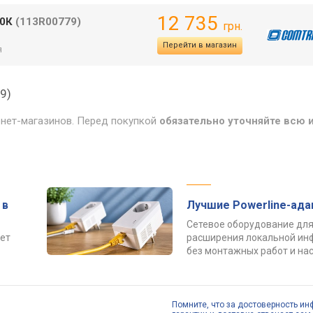
12 735
80К
(113R00779)
грн.
Перейти в магазин
я
9)
рнет-магазинов. Перед покупкой
обязательно уточняйте всю
 в
Лучшие Powerline-ад
Сетевое оборудование для
ет
расширения локальной ин
без монтажных работ и нас
Помните, что за достоверность ин