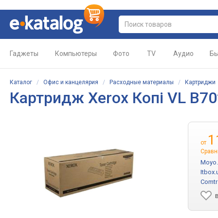
Гаджеты
Компьютеры
Фото
TV
Аудио
Бы
Каталог
/
Офис и канцелярия
/
Расходные материалы
/
Картриджи
Картридж
Xerox Копі VL B7
1
от
Сравн
Moyo.
Itbox.
Comtr