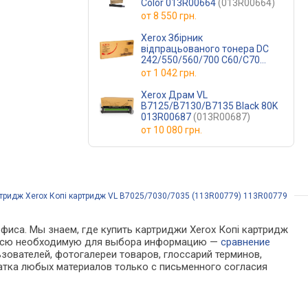
Color 013R00664
(013R00664)
от
8 550 грн.
Xerox Збірник
відпрацьованого тонера DC
242/550/560/700 C60/C70
008R12990
(008R12990)
от
1 042 грн.
Xerox Драм VL
B7125/B7130/B7135 Black 80K
013R00687
(013R00687)
от
10 080 грн.
тридж Xerox Копі картридж VL B7025/7030/7035 (113R00779) 113R00779
фиса. Мы знаем, где купить картриджи Xerox Копі картридж
ти всю необходимую для выбора информацию —
сравнение
зователей, фотогалереи товаров, глоссарий терминов,
атка любых материалов только с письменного согласия