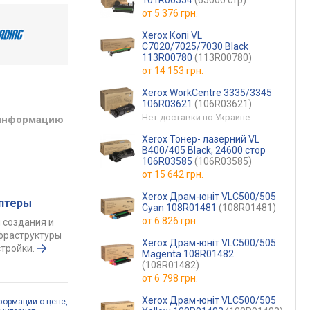
101R00554
(65000 стр)
от
5 376 грн.
Xerox Копі VL
C7020/7025/7030 Black
113R00780
(113R00780)
от
14 153 грн.
Xerox WorkCentre 3335/3345
106R03621
(106R03621)
Нет доставки по Украине
 информацию
Xerox Тонер- лазерний VL
B400/405 Black, 24600 стор
106R03585
(106R03585)
от
15 642 грн.
Xerox Драм-юніт VLC500/505
аптеры
Cyan 108R01481
(108R01481)
от
6 826 грн.
 создания и
фраструктуры
Xerox Драм-юніт VLC500/505
тройки.
Magenta 108R01482
(108R01482)
от
6 798 грн.
Xerox Драм-юніт VLC500/505
формации о цене,