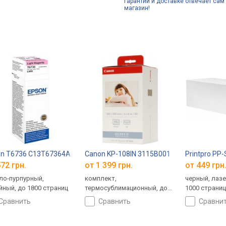
гарантии и доставке отвечает сам 
магазин!
on T6736 C13T67364A
Canon KP-108IN 3115B001
Printpro PP
72 грн.
от 1 399 грн.
от 449 грн
ло-пурпурный,
комплект,
черный, лаз
йный, до 1800 страниц
термосублимационный, до
1000 страни
108 страниц
сравнить
сравнить
сравни