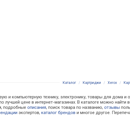
Каталог
/
Картриджи
/
Xerox
/
Кар
вую и компьютерную технику, электронику, товары для дома и о
 по лучшей цене в интернет-магазинах. В каталоге можно най
м, подробные
описания
, поиск товара по названию,
отзывы
поль
мендации
экспертов,
каталог брендов
и многое другое. Перепеч