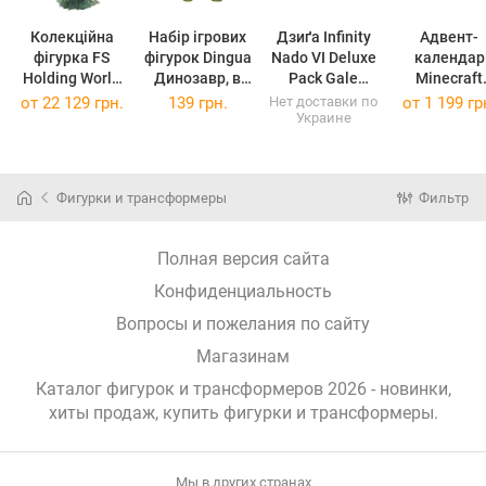
Колекційна
Набір ігрових
Дзиґа Infinity
Адвент-
фігурка FS
фігурок Dingua
Nado VI Deluxe
календар
Holding World
Динозавр, в
Pack Gale
Minecraft
of Warcraft
асортименті
Wings,
HXM86
от
22 129 грн.
139 грн.
Нет доставки по
от
1 199 гр
Украине
Jaina B63533
(6508219)
EU654231
(HXM86)
(B63533)
Фигурки и трансформеры
Фильтр
Полная версия сайта
Конфиденциальность
Вопросы и пожелания по сайту
Магазинам
Каталог фигурок и трансформеров 2026 - новинки,
хиты продаж,
купить фигурки и трансформеры
.
Мы в других странах