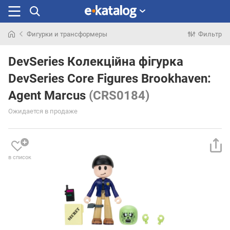
Фигурки и трансформеры
Фильтр
Искали
раньше
DevSeries Колекційна фігурка
DevSeries Core Figures Brookhaven:
Agent Marcus
(CRS0184)
Ожидается в продаже
в список