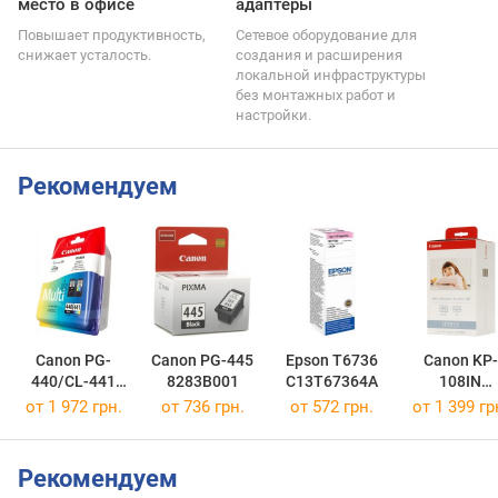
место в офисе
адаптеры
Повышает продуктивность,
Сетевое оборудование для
снижает усталость.
создания и расширения
локальной инфраструктуры
без монтажных работ и
настройки.
Рекомендуем
Canon PG-
Canon PG-445
Epson T6736
Canon KP-
440/CL-441
8283B001
C13T67364A
108IN
MULTI
3115B001
от 1 972 грн.
от 736 грн.
от 572 грн.
от 1 399 гр
5219B005
Рекомендуем