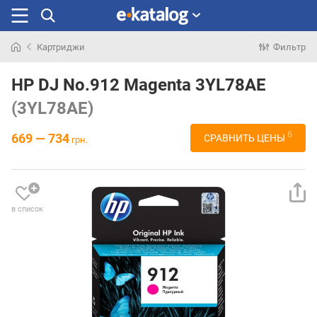
Картриджи
Фильтр
Искали
раньше
HP DJ No.912 Magenta 3YL78AE
(3YL78AE)
6
669 — 734
СРАВНИТЬ ЦЕНЫ
грн.
в список