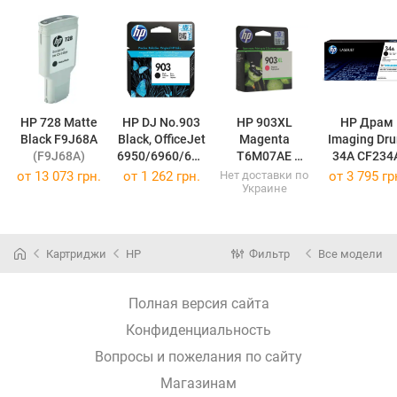
HP 728 Matte
HP DJ No.903
HP 903XL
HP Драм
Black F9J68A
Black, OfficeJet
Magenta
Imaging Dr
(F9J68A)
6950/6960/697
T6M07AE
0 T6L99AE
(T6M07AE)
(CF234A)
от
13 073 грн.
от
1 262 грн.
Нет доставки по
от
3 795 гр
Украине
(T6L99AE)
Картриджи
HP
Фильтр
Все модели
Полная версия сайта
Конфиденциальность
Вопросы и пожелания по сайту
Магазинам