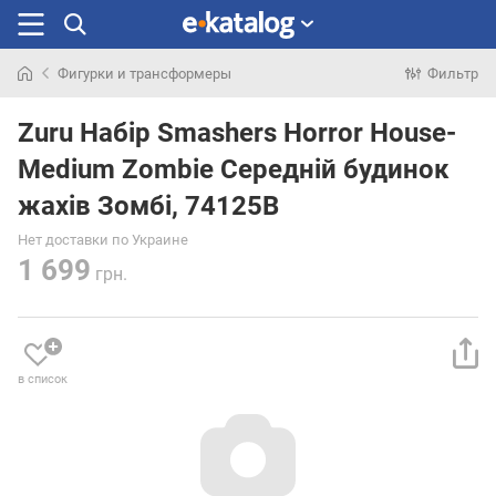
Фигурки и трансформеры
Фильтр
Искали
раньше
Zuru Набір Smashers Horror House-
Medium Zombie Середній будинок
жахів Зомбі, 74125B
Нет доставки по Украине
1 699
грн.
в список