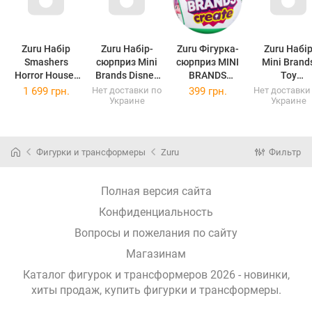
Zuru Набір
Zuru Набір-
Zuru Фігурка-
Zuru Набі
Smashers
сюрприз Mini
сюрприз MINI
Mini Brand
Horror House-
Brands Disney
BRANDS
Toy
Medium
Store S2,
Botanical
Колекційн
1 699 грн.
Нет доставки по
399 грн.
Нет доставки
Украине
Украине
Reaper
77353GQ2
garden
дисплей
Середній
77559GQ1
,77352
будинок жахів
(77559GQ1)
Жнець, 74125D
Фигурки и трансформеры
Zuru
Фильтр
Полная версия сайта
Конфиденциальность
Вопросы и пожелания по сайту
Магазинам
Каталог фигурок и трансформеров 2026 - новинки,
хиты продаж,
купить фигурки и трансформеры
.