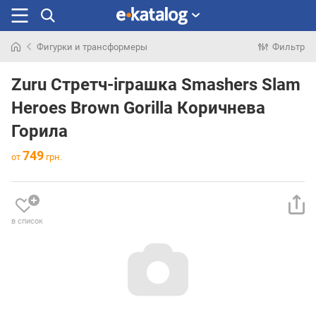
Фигурки и трансформеры
Фильтр
Искали
раньше
Zuru Стретч-іграшка Smashers Slam
Heroes Brown Gorilla Коричнева
Горила
749
от
грн.
в список