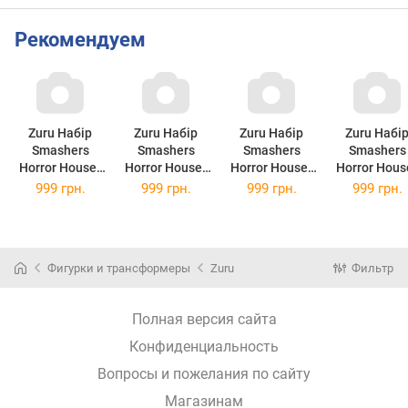
Рекомендуем
Zuru Набір
Zuru Набір
Zuru Набір
Zuru Набі
Smashers
Smashers
Smashers
Smashers
Horror House-
Horror House-
Horror House-
Horror Hous
Small Zombie
Small Shark
Small
Small Werew
999 грн.
999 грн.
999 грн.
999 грн.
Маленький
Маленький
Frankenstein
Маленьки
дім жахів
дім жахів
Маленький
дім жахів
Зомбі
Акула
дім жахів
Переверте
Франкенштей
Фигурки и трансформеры
Zuru
Фильтр
н
Полная версия сайта
Конфиденциальность
Вопросы и пожелания по сайту
Магазинам