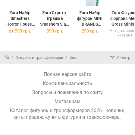
Zuru Набір
Zuru Стретч-
Zuru Набір
Zuru Фігурк
Smashers
іграшка
фігурок MINI
сюрприз Mega
Horror House-
Smashers Slam
BRANDS
Gross Minis 
Small Werewolf
Heroes Shark
SNEAKERS
слаймом,
от
999 грн.
999 грн.
299 грн.
Нет доставки
Украине
Маленький
Акула
Фігурки-
77567GQ2
дім жахів
сюрприз в
Перевертень
асортименті
(13 шт)
Фигурки и трансформеры
Zuru
Фильтр
(77492GQ8)
Полная версия сайта
Конфиденциальность
Вопросы и пожелания по сайту
Магазинам
Каталог фигурок и трансформеров 2026 - новинки,
хиты продаж,
купить фигурки и трансформеры
.