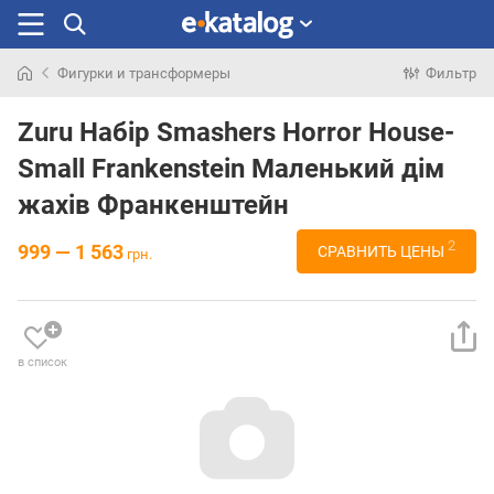
Фигурки и трансформеры
Фильтр
Искали
раньше
Zuru Набір Smashers Horror House-
Small Frankenstein Маленький дім
жахів Франкенштейн
2
999 — 1 563
СРАВНИТЬ ЦЕНЫ
грн.
в список