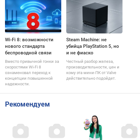
Wi-Fi 8: возможности
Steam Machine: не
нового стандарта
убийца PlayStation 5, но
беспроводной связи
и не фиаско
Вместо привычной гонки за
Честный разбор железа,
скоростями Wi-Fi 8
производительности, цен и
ознаменовал переход к
кому эта мини-ПК от Valve
концепции повышенной
действительно подойдет.
надежности.
Рекомендуем