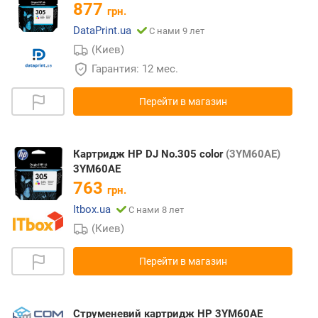
877
грн.
DataPrint.ua
С нами 9 лет
(Киев)
Гарантия: 12 мес.
Перейти в магазин
Картридж HP DJ No.305 color
(3YM60AE)
3YM60AE
763
грн.
Itbox.ua
С нами 8 лет
(Киев)
Перейти в магазин
Струменевий картридж HP 3YM60AE