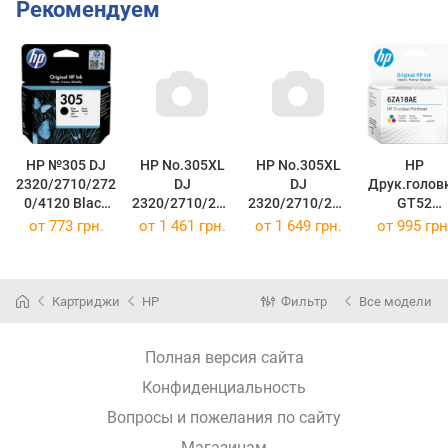
Рекомендуем
HP №305 DJ
HP No.305XL
HP No.305XL
HP
2320/2710/272
DJ
DJ
Друк.голов
0/4120 Black
2320/2710/272
2320/2710/272
GT52
3YM61AE
0/4120 black
0/4120 color
DJ5810/5820
от
773 грн.
от
1 461 грн.
от
1 649 грн.
от
995 грн
(3YM61AE)
3YM62AE
3YM63AE
nk Tank
(3YM63AE)
115/315/319
10/415/419
mart Tank
Картриджи
HP
Фильтр
Все модели
500/515/530
15 Tri-Color
6ZA18AE
Полная версия сайта
(6ZA18AE)
Конфиденциальность
Вопросы и пожелания по сайту
Магазинам