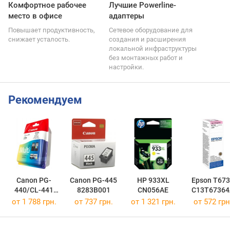
Комфортное рабочее
Лучшие Powerline-
место в офисе
адаптеры
Повышает продуктивность,
Сетевое оборудование для
снижает усталость.
создания и расширения
локальной инфраструктуры
без монтажных работ и
настройки.
Рекомендуем
Canon PG-
Canon PG-445
HP 933XL
Epson T673
440/CL-441
8283B001
CN056AE
C13T67364
MULTI
от 1 788 грн.
от 737 грн.
от 1 321 грн.
от 572 грн
5219B005