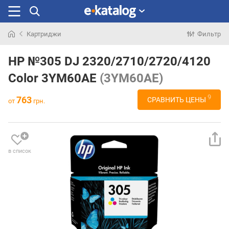
Картриджи
Фильтр
Искали
раньше
HP №305 DJ 2320/2710/2720/4120
Color 3YM60AE
(3YM60AE)
9
763
СРАВНИТЬ ЦЕНЫ
от
грн.
в список