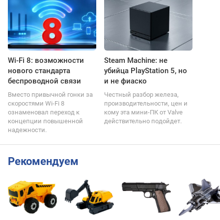
Wi-Fi 8: возможности
Steam Machine: не
нового стандарта
убийца PlayStation 5, но
беспроводной связи
и не фиаско
Вместо привычной гонки за
Честный разбор железа,
скоростями Wi-Fi 8
производительности, цен и
ознаменовал переход к
кому эта мини-ПК от Valve
концепции повышенной
действительно подойдет.
надежности.
Рекомендуем