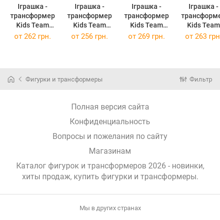
Іграшка -
Іграшка -
Іграшка -
Іграшка -
трансформер
трансформер
трансформер
трансформ
Kids Team
Kids Team
Kids Team
Kids Team
Вантажівка
Екскаватор
Пістолет
Літак F-2
от
262 грн.
от
256 грн.
от
269 грн.
от
263 грн
E2014-02
E2015-02
E2021-02
E2025-02
(E2014-02)
(E2015-02)
(E2021-02)
(E2025-02
Фигурки и трансформеры
Фильтр
Полная версия сайта
Конфиденциальность
Вопросы и пожелания по сайту
Магазинам
Каталог фигурок и трансформеров 2026 - новинки,
хиты продаж,
купить фигурки и трансформеры
.
Мы в других странах