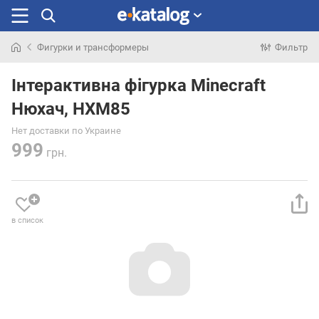
Фигурки и трансформеры
Фильтр
Искали
раньше
Інтерактивна фігурка Minecraft
Нюхач, HXM85
Нет доставки по Украине
999
грн.
в список