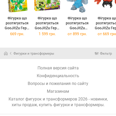
Фігурка що
Фігурка що
Фігурка що
Фігурка щ
розтягується
розтягується
розтягується
розтягуєть
GooJitZu Герої
GooJitZu Герої
GooJitZu
GooJitZu Ге
Гуджитсу
Гуджитсу Рок
Гуджитсу
Гуджитсу
669 грн.
1 599 грн.
от
899 грн.
от
669 грн
Мантор Смеш
Джо
Браксор
Екзошок
Страйкерс
Ексклюзивний
Кріейторс
42947
Фигурки и трансформеры
Фильтр
Полная версия сайта
Конфиденциальность
Вопросы и пожелания по сайту
Магазинам
Каталог фигурок и трансформеров 2026 - новинки,
хиты продаж,
купить фигурки и трансформеры
.