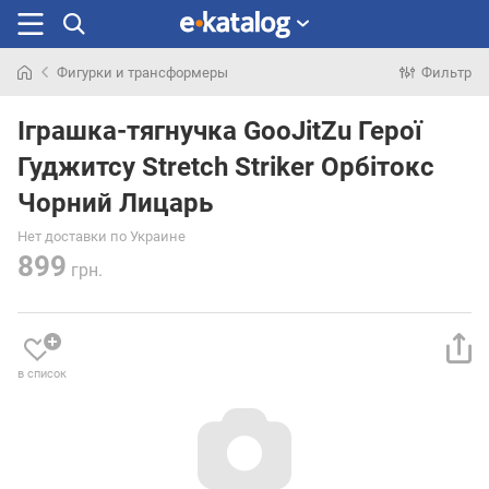
Фигурки и трансформеры
Фильтр
Искали
раньше
Іграшка-тягнучка GooJitZu Герої
Гуджитсу Stretch Striker Орбітокс
Чорний Лицарь
Нет доставки по Украине
899
грн.
в список