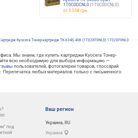
1T0C0DCNL0
(1T0C0DCNL0)
от
5 558 грн.
Картридж Kyocera Тонер-картридж TK-6345 40K (1T02XF0NL0) 1T02XF0NL0
фиса. Мы знаем, где купить картриджи Kyocera Тонер-
о найти всю необходимую для выбора информацию —
тзывы
пользователей, фотогалереи товаров, глоссарий
е. Перепечатка любых материалов только с письменного
Ваш регион
е?
er.
Украина
,
RU
ии" под
ретной
Украина