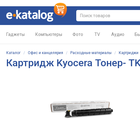
Гаджеты
Компьютеры
Фото
TV
Аудио
Бы
Каталог
/
Офис и канцелярия
/
Расходные материалы
/
Картриджи
Картридж
Kyocera Тонер- T