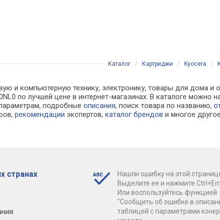
Каталог
/
Картриджи
/
Kyocera
/
вую и компьютерную технику, электронику, товары для дома и о
0NL0 по лучшей цене в интернет-магазинах. В каталоге можн
 параметрам, подробные
описания
, поиск товара по названию,
о
ров,
рекомендации
экспертов,
каталог брендов
и многое друго
х странах
Нашли ошибку на этой страниц
Выделите ее и нажмите Ctrl+Ent
Или воспользуйтесь функцией
"Сообщить об ошибке в описан
ания
таблицей с параметрами конк