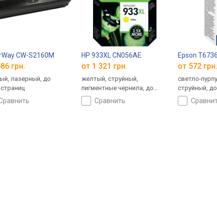
orWay CW-S2160M
HP 933XL CN056AE
Epson T673
86 грн.
от 1 321 грн.
от 572 грн
ый, лазерный, до
желтый, струйный,
светло-пурп
 страниц
пигментные чернила, до
струйный, до
825 страниц, объем: 9 мл
сравнить
сравнить
сравни