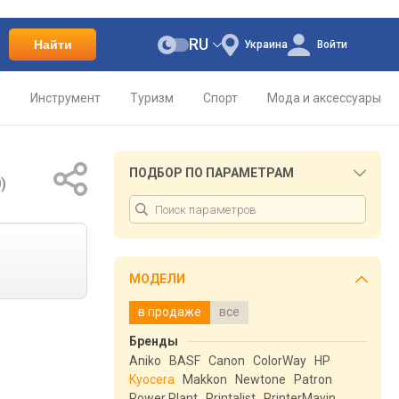
RU
Найти
Украина
Войти
о
Инструмент
Туризм
Спорт
Мода и аксессуары
ПОДБОР ПО ПАРАМЕТРАМ
)
МОДЕЛИ
в продаже
все
Бренды
Aniko
BASF
Canon
ColorWay
HP
Kyocera
Makkon
Newtone
Patron
Power Plant
Printalist
PrinterMayin