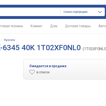
только картриджи
товая техника
Климат
Дом
Детские товары
Авт
/
Kyocera
K-6345 40K 1T02XF0NL0
(1T02XF0NL0
Ожидается в продаже
в список