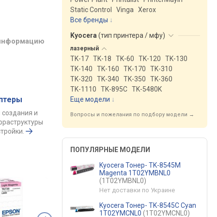
Static Control
Vinga
Xerox
Все бренды
Kyocera
(
тип принтера / мфу
)
 информацию
лазерный
TK-17
TK-18
TK-60
TK-120
TK-130
TK-140
TK-160
TK-170
TK-310
TK-320
TK-340
TK-350
TK-360
TK-1110
TK-895C
TK-5480K
аптеры
Еще модели
↓
 создания и
Вопросы и пожелания по подбору модели →
фраструктуры
тройки.
ПОПУЛЯРНЫЕ МОДЕЛИ
Kyocera Тонер- TK-8545M
Magenta 1T02YMBNL0
(1T02YMBNL0)
Нет доставки по Украине
Kyocera Тонер- TK-8545C Cyan
1T02YMCNL0
(1T02YMCNL0)