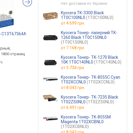
Нет доставки по Украине
Kyocera TK-3300 Black
1T0C100NL0
(1T0C100NL0)
от
4 699 грн.
Kyocera Тонер- лазерний TK-
6 C13T67364A
Canon KP-108IN 3115B001
Printpro PP-S2020
1260 Black 1T0C150NL0
.
от 1 399 грн.
от 449 грн.
(1T0C150NL0)
от
7 168 грн.
урный,
комплект,
черный, лазерный, д
 1800 страниц
термосублимационный, до
1000 страниц
Kyocera Тонер- TK-1270 Black
108 страниц
ть
сравнить
сравнить
10K 1T0C140NL0
(1T0C140NL0)
от
5 734 грн.
Kyocera Тонер- TK-8555C Cyan
1T02XCCNL0
(1T02XCCNL0)
от
8 043 грн.
Kyocera Тонер- TK-7235 Black
1T02ZS0NL0
(1T02ZS0NL0)
от
6 491 грн.
Kyocera Тонер- TK-8555M
Magenta 1T02XCBNL0
(1T02XCBNL0)
от
8 043 грн.