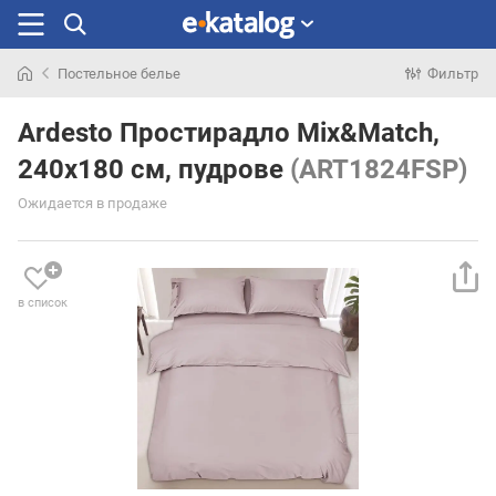
Постельное белье
Фильтр
Искали
раньше
Ardesto Простирадло Mix&Match,
240х180 см, пудрове
(ART1824FSP)
Ожидается в продаже
в список