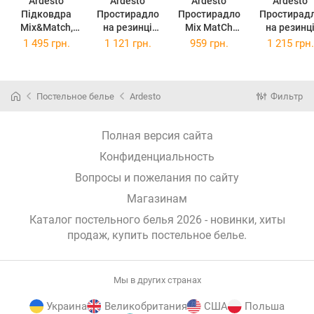
Ardesto
Ardesto
Ardesto
Ardesto
Підковдра
Простирадло
Простирадло
Простирад
Mix&Match,
на резинці
Mix MatСh
на резинц
200х220см,
Mix&Match,
ART-1824-FSD
Mix&Match
1 495 грн.
1 121 грн.
959 грн.
1 215 грн.
100 бавовна,
160х200+30см,
180х240 см
180х200+30
сатин, океан
100 бавовна,
мусон
100 бавовн
ART2022DVB
сатин, шавлія
сатин, мус
(ART2022DVB)
ART1620FSG
Постельное белье
Ardesto
Фильтр
(ART1620FSG)
(ART1820DV
Полная версия сайта
Конфиденциальность
Вопросы и пожелания по сайту
Магазинам
Каталог постельного белья 2026 - новинки, хиты
продаж,
купить постельное белье
.
Мы в других странах
Украина
Великобритания
США
Польша