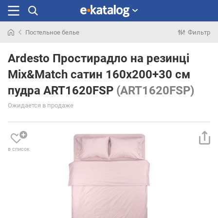
Постельное белье
Фильтр
Искали
раньше
Ardesto Простирадло на резинці
Mix&Match сатин 160х200+30 см
пудра ART1620FSP
(ART1620FSP)
Ожидается в продаже
в список