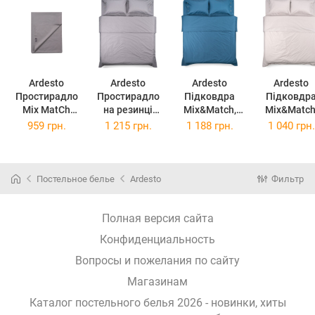
Ardesto
Ardesto
Ardesto
Ardesto
Простирадло
Простирадло
Підковдра
Підковдр
Mix MatСh
на резинці
Mix&Match,
Mix&Match
ART-1824-FSD
Mix&Match,
160х220см,
160х220см
959 грн.
1 215 грн.
1 188 грн.
1 040 грн.
180х240 см
180х200+30см,
100 бавовна,
100 бавовн
мусон
100 бавовна,
сатин, океан
сатин, айво
сатин, мусон
ART1622DVB
ART1820DVD
(ART1622DVB)
(ART1622DV
Постельное белье
Ardesto
Фильтр
(ART1820DVD)
Полная версия сайта
Конфиденциальность
Вопросы и пожелания по сайту
Магазинам
Каталог постельного белья 2026 - новинки, хиты