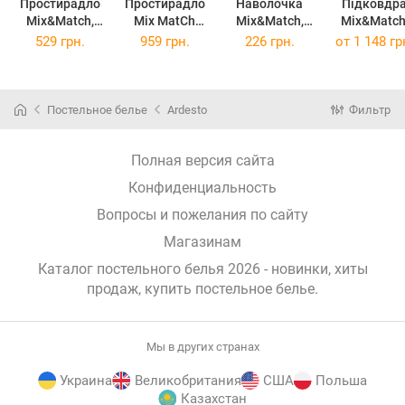
Простирадло
Простирадло
Наволочка
Підковдр
Mix&Match,
Mix MatСh
Mix&Match,
Mix&Match
180х240см,
ART-1824-FSD
50х70см, 100
160х220см
529 грн.
959 грн.
226 грн.
от
1 148 гр
100 бавовна,
180х240 см
бавовна,
100 бавовн
сатин, океан
мусон
сатин,
сатин,
ART1824FSB
бежевий
шоколад
(ART1824FSB)
ART5070PCI
Постельное белье
Ardesto
Фильтр
(ART5070PCI)
(ART1622DV
Полная версия сайта
Конфиденциальность
Вопросы и пожелания по сайту
Магазинам
Каталог постельного белья 2026 - новинки, хиты
продаж,
купить постельное белье
.
Мы в других странах
Украина
Великобритания
США
Польша
Казахстан