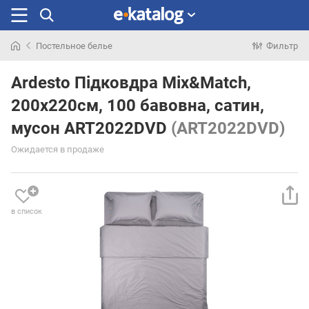
Постельное белье
Фильтр
Искали
раньше
Ardesto Підковдра Mix&Match,
200х220см, 100 бавовна, сатин,
мусон ART2022DVD
(ART2022DVD)
Ожидается в продаже
в список