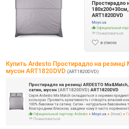
Простирадло н
180х200+30см,
ART1820DVD
Moyo.ua
Официальный парт
Пожаловаться
в список
Купить Ardesto Простирадло на резинці 
мусон ART1820DVD
(ART1820DVD)
Простирадло на резинці ARDESTO Mix&Match, 
сатин, мусон
(ART1820DVD)
ART1820DVD
Серія Ardesto Mix Match складається з окремих предмет
кольорах. Проявіть креативність і створіть власний к
100% бавовни та сатину. Сатин - натуральна бавовняна 
благородним блиском, завдяки чому її часто порівнюют
Официальный партнер Ardesto
Moyo.ua
(Киев)
Г
Пожаловаться