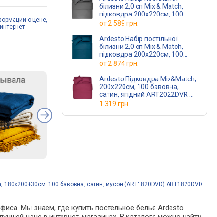
білизни 2,0 сп Mix & Match,
підковдра 200х220см, 100
формации о цене,
бавовна, сатин, мус
от
2 589 грн.
интернет-
ART2022SD
(ART2022SD)
Ardesto Набір постільної
білизни 2,0 сп Mix & Match,
підковдра 200х220см, 100
бавовна, сатин, океан
от
2 874 грн.
ART2022S
(ART2022SB)
Ardesto Підковдра Mix&Match,
200х220см, 100 бавовна,
сатин, ягідний ART2022DVR
(ART2022DVR)
1 319 грн.
ch, 180х200+30см, 100 бавовна, сатин, мусон (ART1820DVD) ART1820DVD
фиса. Мы знаем, где купить постельное белье Ardesto
лучшей цене в интернет-магазинах. В каталоге можно найти