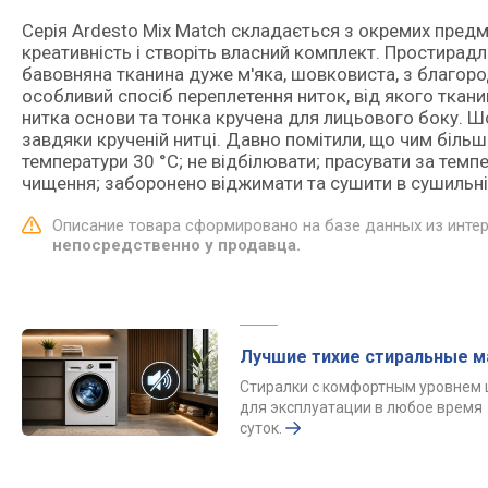
Серія Ardesto Mix Match складається з окремих предме
креативність і створіть власний комплект. Простирадл
бавовняна тканина дуже м'яка, шовковиста, з благоро
особливий спосіб переплетення ниток, від якого ткан
нитка основи та тонка кручена для лицьового боку. Ш
завдяки крученій нитці. Давно помітили, що чим більш
температури 30 °С; не відбілювати; прасувати за темп
чищення; заборонено віджимати та сушити в сушильній
Описание товара сформировано на базе данных из инте
непосредственно у продавца.
Лучшие тихие стиральные 
Стиралки с комфортным уровнем
для эксплуатации в любое время
суток.