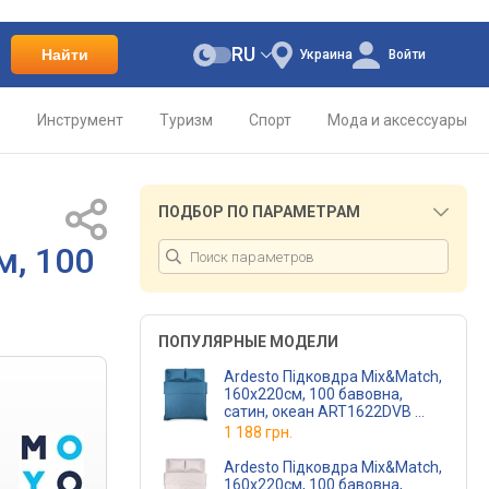
RU
Найти
Украина
Войти
о
Инструмент
Туризм
Спорт
Мода и аксессуары
ПОДБОР ПО ПАРАМЕТРАМ
м, 100
ПОПУЛЯРНЫЕ МОДЕЛИ
Ardesto Підковдра Mix&Match,
160х220см, 100 бавовна,
сатин, океан ART1622DVB
(ART1622DVB)
1 188 грн.
Ardesto Підковдра Mix&Match,
160х220см, 100 бавовна,