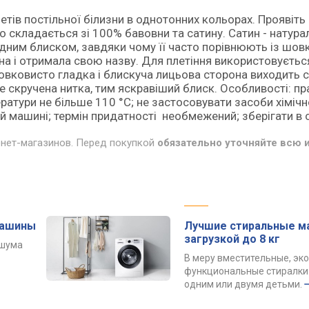
тів постільної білизни в однотонних кольорах. Проявіть
о складається зі 100% бавовни та сатину. Сатин - натура
дним блиском, завдяки чому її часто порівнюють із шов
ина і отримала свою назву. Для плетіння використовуєтьс
овковисто гладка і блискуча лицьова сторона виходить 
е скручена нитка, тим яскравіший блиск. Особливості: пр
ератури не більше 110 °С; не застосовувати засоби хіміч
 машині; термін придатності необмежений; зберігати в с
рнет-магазинов. Перед покупкой
обязательно уточняйте всю
машины
Лучшие стиральные м
загрузкой до 8 кг
 шума
В меру вместительные, эк
функциональные стиралки 
одним или двумя детьми.