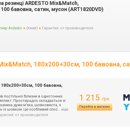
а резинці ARDESTO Mix&Match,
 100 бавовна, сатин, мусон (ART1820DVD)
нер Ardesto
(Киев)
Гарантия: от производителя
Mix&Match, 180х200+30см, 100 бавовна, са
180х200+30см, 100 бавовна,
1 215
ів постільної білизни в однотонних
грн.
омплект. Простирадло складається зі
тканина дуже м'яка, шовковиста, з
Перейти в магазин
ь із шовком. Це особливий спос
... еще
арантия: от производителя