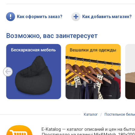
Как оформить заказ?
Как добавить магазин?
Возможно, вас заинтересует
Каталог
/
Постельное бель
E-Katalog
— каталог описаний и цен на быто
Простирадло на резинці Mix&Match, 180х200