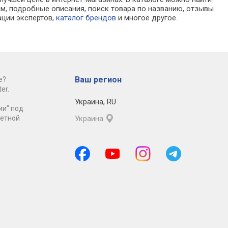
, подробные описания, поиск товара по названию, отзывы
ации экспертов,
каталог брендов
и многое другое.
Ваш регион
е?
er.
Украина
,
RU
ии" под
ретной
Украина