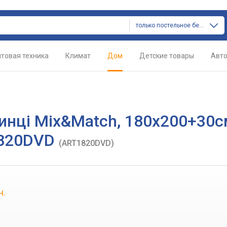
только постельное белье
товая техника
Климат
Дом
Детские товары
Авт
инці Mix&Match, 180х200+30с
1820DVD
(ART1820DVD)
н.