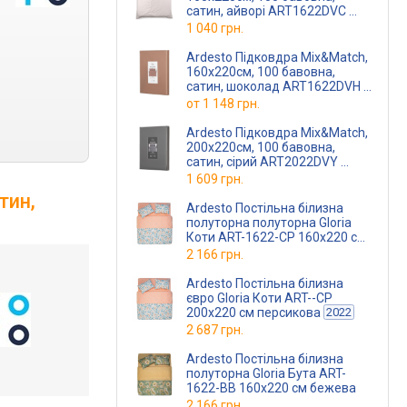
сатин, айворі ART1622DVC
(ART1622DVC)
1 040 грн.
Ardesto Підковдра Mix&Match,
160х220см, 100 бавовна,
сатин, шоколад ART1622DVH
(ART1622DVH)
от
1 148 грн.
Ardesto Підковдра Mix&Match,
200х220см, 100 бавовна,
сатин, сірий ART2022DVY
(ART2022DVY)
1 609 грн.
тин,
Ardesto Постільна білизна
полуторна полуторна Gloria
Коти ART-1622-СP 160х220 см
персикова
2 166 грн.
Ardesto Постільна білизна
євро Gloria Коти ART--СP
200х220 см персикова
2022
2 687 грн.
Ardesto Постільна білизна
полуторна Gloria Бута ART-
1622-BB 160х220 см бежева
2 166 грн.