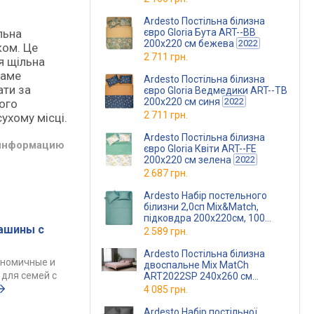
Ardesto Постільна білизна
євро Gloria Бута ART--BB
льна
200х220 см бежева
2022
ком. Це
2 711 грн.
я щільна
саме
Ardesto Постільна білизна
ати за
євро Gloria Ведмедики ART--TB
200х220 см синя
2022
ного
2 711 грн.
ухому місці.
Ardesto Постільна білизна
 информацию
євро Gloria Квіти ART--FE
200х220 см зелена
2022
2 687 грн.
Ardesto Набір постельного
білизни 2,0сп Mix&Match,
підковдра 200х220см, 100
ашины с
бавовна, сатин, шалф
2 589 грн.
ART2022SG
(ART2022SG)
Ardesto Постільна білизна
ономичные и
двоспальне Mix MatСh
для семей с
ART2022SP 240х260 см
пудрове
4 085 грн.
Ardesto Набір постільної