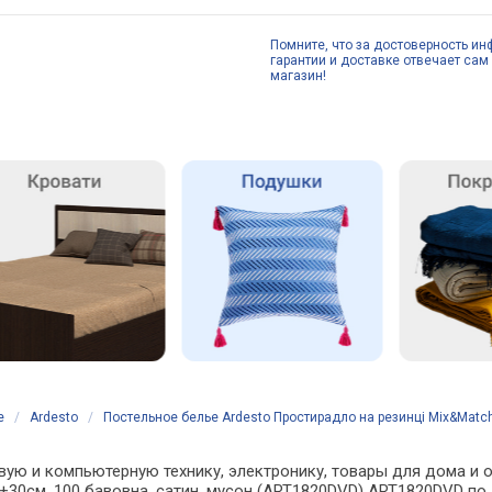
Помните, что за достоверность ин
гарантии и доставке отвечает сам 
магазин!
е
/
Ardesto
/
Постельное белье Ardesto Простирадло на резинці Mix&Mat
вую и компьютерную технику, электронику, товары для дома и о
+30см, 100 бавовна, сатин, мусон (ART1820DVD) ART1820DVD по 