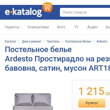
Гаджеты
Компьютеры
Фото
TV
Аудио
Бы
Каталог
/
Дом и ремонт
/
Текстиль
/
Постельное белье
/
Ardesto
Постельное белье
Ardesto Простирадло на рез
бавовна, сатин, мусон ART
1 215
гр
Купить!