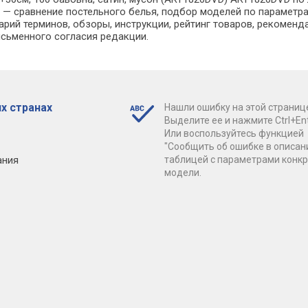
 сравнение постельного белья, подбор моделей по параметрам
арий терминов, обзоры, инструкции, рейтинг товаров, рекоменд
сьменного согласия редакции.
х странах
Нашли ошибку на этой страниц
Выделите ее и нажмите Ctrl+Ent
Или воспользуйтесь функцией
"Сообщить об ошибке в описан
ания
таблицей с параметрами конк
модели.