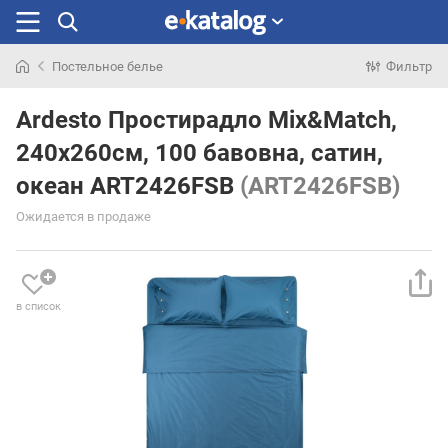
Постельное белье
Фильтр
Искали
раньше
Ardesto Простирадло Mix&Match,
240х260см, 100 бавовна, сатин,
океан ART2426FSB
(ART2426FSB)
Ожидается в продаже
в список