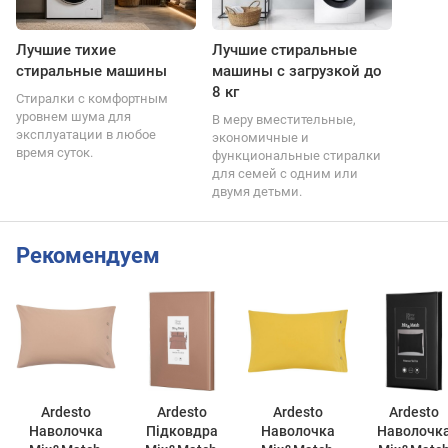
Лучшие тихие
Лучшие стиральные
стиральные машины
машины с загрузкой до
8 кг
Стиралки с комфортным
уровнем шума для
В меру вместительные,
эксплуатации в любое
экономичные и
время суток.
функциональные стиралки
для семей с одним или
двумя детьми.
Рекомендуем
Ardesto
Ardesto
Ardesto
Ardesto
Наволочка
Підковдра
Наволочка
Наволочк