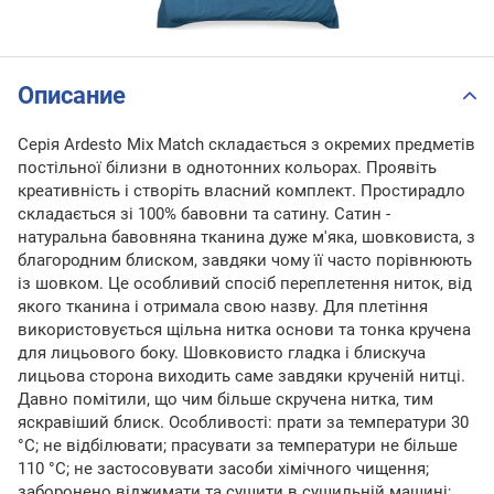
Описание
Серія Ardesto Mix Match складається з окремих предметів
постільної білизни в однотонних кольорах. Проявіть
креативність і створіть власний комплект. Простирадло
складається зі 100% бавовни та сатину. Сатин -
натуральна бавовняна тканина дуже м'яка, шовковиста, з
благородним блиском, завдяки чому її часто порівнюють
із шовком. Це особливий спосіб переплетення ниток, від
якого тканина і отримала свою назву. Для плетіння
використовується щільна нитка основи та тонка кручена
для лицьового боку. Шовковисто гладка і блискуча
лицьова сторона виходить саме завдяки крученій нитці.
Давно помітили, що чим більше скручена нитка, тим
яскравіший блиск. Особливості: прати за температури 30
°С; не відбілювати; прасувати за температури не більше
110 °С; не застосовувати засоби хімічного чищення;
заборонено віджимати та сушити в сушильній машині;