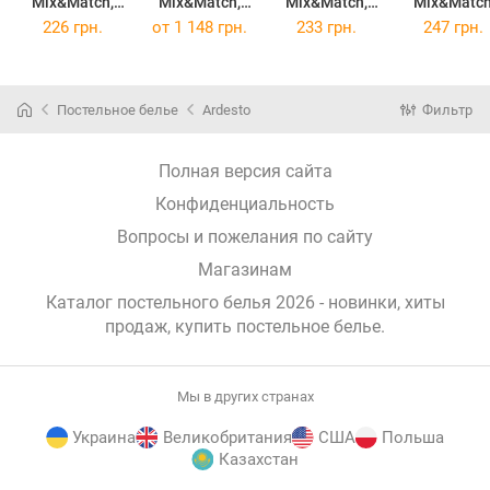
Mix&Match,
Mix&Match,
Mix&Match,
Mix&Matc
50х70см, 100
160х220см,
50х70см, 100
Premium,
226 грн.
от
1 148 грн.
233 грн.
247 грн.
бавовна,
100 бавовна,
бавовна,
50х70+5см
сатин,
сатин,
сатин,
100 бавовн
бежевий
шоколад
сонячний
сатин, чорн
ART5070PCI
ART1622DVH
ART5070PCS
Постельное белье
Ardesto
Фильтр
(ART5070PCI)
(ART1622DVH)
(ART5070PCS)
(ART5070PC
Полная версия сайта
Конфиденциальность
Вопросы и пожелания по сайту
Магазинам
Каталог постельного белья 2026 - новинки, хиты
продаж,
купить постельное белье
.
Мы в других странах
Украина
Великобритания
США
Польша
Казахстан