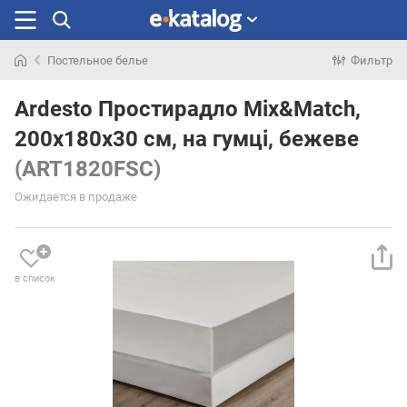
Постельное белье
Фильтр
Искали
раньше
Ardesto Простирадло Mix&Match,
200х180х30 см, на гумці, бежеве
(ART1820FSC)
Ожидается в продаже
в список