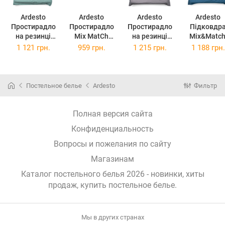
Ardesto
Ardesto
Ardesto
Ardesto
Простирадло
Простирадло
Простирадло
Підковдр
на резинці
Mix MatСh
на резинці
Mix&Match
Mix&Match,
ART-1824-FSD
Mix&Match,
160х220см
1 121 грн.
959 грн.
1 215 грн.
1 188 грн.
160х200+30см,
180х240 см
180х200+30см,
100 бавовн
100 бавовна,
мусон
100 бавовна,
сатин, оке
сатин, шавлія
сатин, мусон
ART1620FSG
ART1820DVD
(ART1622DV
Постельное белье
Ardesto
Фильтр
(ART1620FSG)
(ART1820DVD)
Полная версия сайта
Конфиденциальность
Вопросы и пожелания по сайту
Магазинам
Каталог постельного белья 2026 - новинки, хиты
продаж,
купить постельное белье
.
Мы в других странах