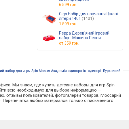
(SM97292/6076044)
6 599 грн.
Gigo Набір для навчання Цікаві
літери 1401
(1401)
1 899 грн.
Peppa Дерев'яний ігровий
набір - Машина Пеппи
от
359 грн.
ий набор для игры Spin Master Академія єдинорогів: єдиноріг Бурхливий
фиса. Мы знаем, где купить детские наборы для игр Spin
о найти всю необходимую для выбора информацию —
ию, отзывы пользователей, фотогалереи товаров, глоссарий
е. Перепечатка любых материалов только с письменного