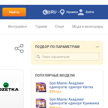
RU
Найти
Украина
Войти
о
Инструмент
Туризм
Спорт
Мода и аксессуары
ПОДБОР ПО ПАРАМЕТРАМ
ПОПУЛЯРНЫЕ МОДЕЛИ
Spin Master Академія
єдинорогів: єдиноріг Квітка
899 грн.
Spin Master Академія
єдинорогів: єдиноріг Крижинка
899 грн.