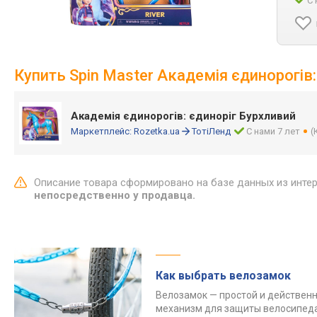
С 
Купить Spin Master Академія єдинорогів:
Академія єдинорогів: єдиноріг Бурхливий
Маркетплейс:
Rozetka.ua
ТотіЛенд
С нами 7 лет
(
Описание товара сформировано на базе данных из инте
непосредственно у продавца.
Как выбрать велозамок
Велозамок — простой и действен
механизм для защиты велосипеда