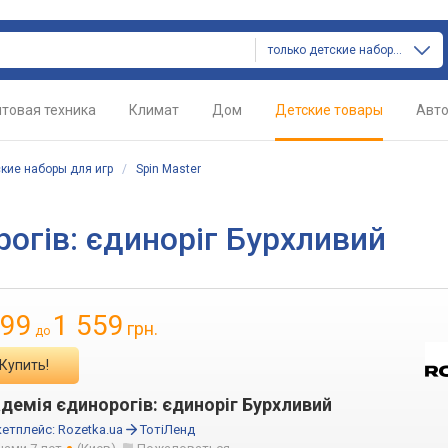
только детские наборы для игр
товая техника
Климат
Дом
Детские товары
Авт
кие наборы для игр
/
Spin Master
рогів: єдиноріг Бурхливий
99
1 559
грн.
до
Купить!
демія єдинорогів: єдиноріг Бурхливий
етплейс:
Rozetka.ua
ТотіЛенд