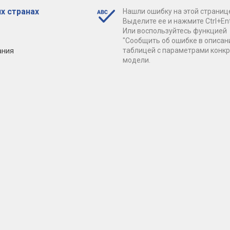
х странах
Нашли ошибку на этой страниц
Выделите ее и нажмите Ctrl+Ent
Или воспользуйтесь функцией
"Сообщить об ошибке в описан
ания
таблицей с параметрами конк
модели.