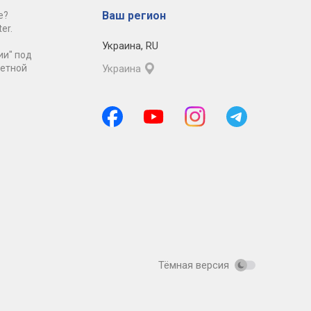
Ваш регион
е?
er.
Украина
,
RU
ии" под
ретной
Украина
Тёмная версия