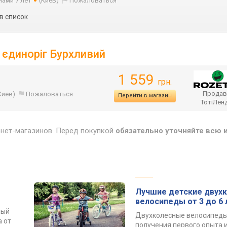
нами 7 лет
(Киев)
Пожаловаться
в список
 єдиноріг Бурхливий
1 559
грн.
Продав
Киев)
Пожаловаться
Перейти в магазин
ТотіЛен
рнет-магазинов. Перед покупкой
обязательно уточняйте всю
Лучшие детские двух
велосипеды от 3 до 6 
ный
Двухколесные велосипеды
 от
получения первого опыта 