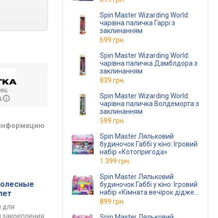
Spin Master Wizarding World:
чарівна паличка Гаррі з
заклинанням
699 грн.
Spin Master Wizarding World:
чарівна паличка Дамблдора з
заклинанням
839 грн.
ец:
Spin Master Wizarding World:
д
чарівна паличка Волдеморта з
заклинанням
599 грн.
 информацию
Spin Master Ляльковий
будиночок Габбі у кіно: Ігровий
набір «Котопригода»
1 399 грн.
Spin Master Ляльковий
колесные
будиночок Габбі у кіно: Ігровий
набір «Кімната вечірок діджея
лет
Нявкота»
899 грн.
 для
и закрепления
Spin Master Ляльковий