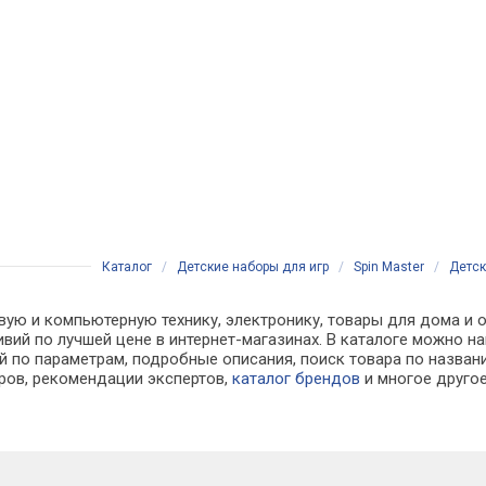
Каталог
/
Детские наборы для игр
/
Spin Master
/
Детск
вую и компьютерную технику, электронику, товары для дома и о
хливий по лучшей цене в интернет-магазинах. В каталоге можн
й по параметрам, подробные описания, поиск товара по назван
аров, рекомендации экспертов,
каталог брендов
и многое друго