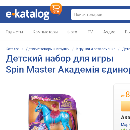
Гаджеты
Компьютеры
Фото
TV
Аудио
Бы
Каталог
/
Детские товары и игрушки
/
Игрушки и развлечения
/
Детс
Детский набор для игры
Spin Master Академія єдино
8
от
Ака
Марк