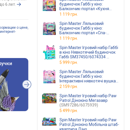
будиночок Габбі у кіно:
о 6 лет.
Балкончик-портал «Кухня
Кексика»
1 119 грн.
Spin Master Ляльковий
формации о цене,
будиночок Габбі у кіно:
интернет-
Балкончик-портал «Спа-
кімната Нявки»
1 119 грн.
Spin Master Ігровий набір Габбі
в кіно Нявкотячий будиночок
Габбі SM37450/6074334
(SM37450/6074334)
5 999 грн.
Spin Master Ляльковий
будиночок Габбі у кіно:
Інтерактивні нявкотячі вушка
Габбі
2 159 грн.
Spin Master Ігровий набір Paw
Patrol Дінокіно Мегазавр
(SM97286/6075939)
5 499 грн.
Spin Master Ігровий набір Paw
Patrol Дінокіно Мобільна штаб-
квартира Діно