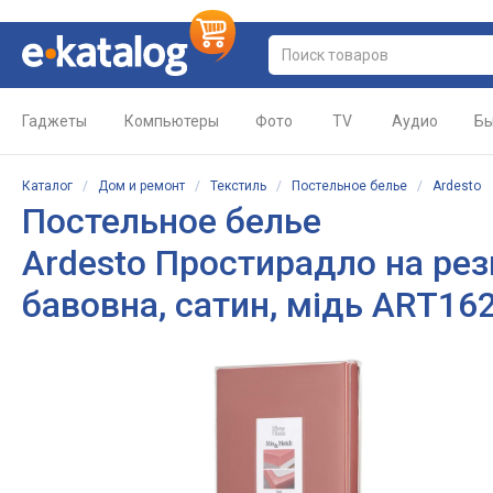
Гаджеты
Компьютеры
Фото
TV
Аудио
Бы
Каталог
/
Дом и ремонт
/
Текстиль
/
Постельное белье
/
Ardesto
Постельное белье
Ardesto Простирадло на рез
бавовна, сатин, мідь ART1