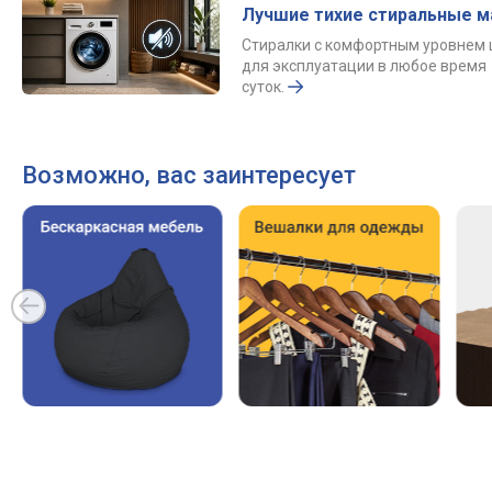
Лучшие тихие стиральные 
Стиралки с комфортным уровнем
для эксплуатации в любое время
суток.
Возможно, вас заинтересует