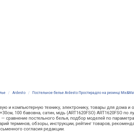
лье
/
Ardesto
/
Постельное белье Ardesto Простирадло на резинці Mix&Ma
вую и компьютерную технику, электронику, товары для дома и о
+30см, 100 бавовна, сатин, мідь (ART1620FSO) ART1620FSO по л
 сравнение постельного белья, подбор моделей по параметрам
арий терминов, обзоры, инструкции, рейтинг товаров, рекоменд
сьменного согласия редакции.