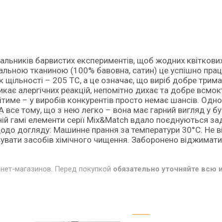
льників барвистих експериментів, щоб жодних квіткових
уральною тканиною (100% бавовна, сатин) це успішно пра
к щільності – 205 TC, а це означає, що виріб добре три
икає алергічних реакцій, непомітно дихає та добре всмок
янітиме – у виробів конкурентів просто немає шансів. Одн
А все тому, що з нею легко – вона має гарний вигляд у бу
ній гамі елементи серії Mix&Match вдало поєднуються за
одо догляду: Машинне прання за температури 30°С. Не в
увати засобів хімічного чищення. Заборонено віджимати
рнет-магазинов. Перед покупкой
обязательно уточняйте всю