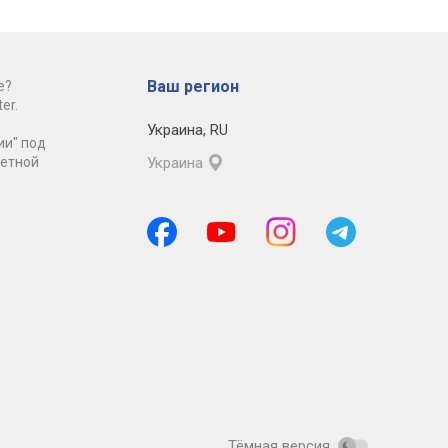
Ваш регион
е?
er.
Украина
,
RU
ии" под
ретной
Украина
Тёмная версия