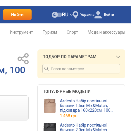
RU
Найти
Украина
Войти
о
Инструмент
Туризм
Спорт
Мода и аксессуары
ПОДБОР ПО ПАРАМЕТРАМ
м, 100
ПОПУЛЯРНЫЕ МОДЕЛИ
Ardesto Набір постільної
білизни 1,5сп Mix&Match,
підковдра 160х220см, 100
бавовна, сатин, беж
1 468 грн.
ART1622SI
(ART1622SI)
Ardesto Набір постільної
білизни 2,0сп Mix&Match,