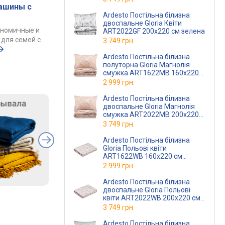
ашины с
Ardesto Постільна білизна
двоспальне Gloria Квіти
ономичные и
ART2022GF 200х220 см зелена
для семей с
3 749 грн.
Ardesto Постільна білизна
полуторна Gloria Магнолія
смужка ART1622MB 160х220
см бежева
2 999 грн.
Ardesto Постільна білизна
двоспальне Gloria Магнолія
смужка ART2022MB 200х220
см бежева
3 749 грн.
Ardesto Постільна білизна
Gloria Польові квіти
ART1622WB 160х220 см
бежева
2 999 грн.
Ardesto Постільна білизна
двоспальне Gloria Польові
квіти ART2022WB 200х220 см
бежева
3 749 грн.
Ardesto Постільна білизна