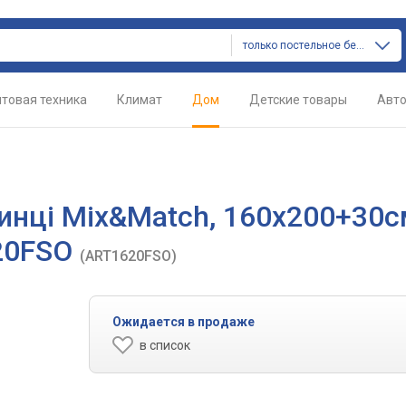
только постельное белье
товая техника
Климат
Дом
Детские товары
Авт
инці Mix&Match, 160х200+30с
620FSO
(ART1620FSO)
Ожидается в продаже
в список