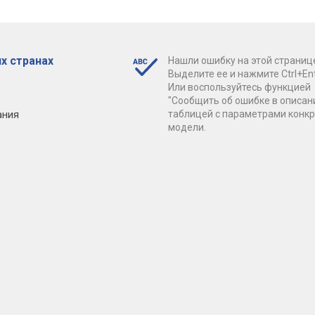
х странах
Нашли ошибку на этой страниц
Выделите ее и нажмите Ctrl+Ent
Или воспользуйтесь функцией
"Сообщить об ошибке в описан
ания
таблицей с параметрами конк
модели.