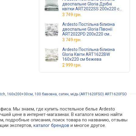
двоспальне Gloria Дрібні
квітки ART2022SS 200х220 см
бежева
3 749 грн.
Ardesto Постільна білизна
двоспальне Gloria Півонії
ART2022PD 200х220 см
бежева
3 749 грн.
Ardesto Постільна білизна
Gloria Квіти ART1622BW
160х220 см бежева
2 999 грн.
tch, 160х200+30см, 100 бавовна, сатин, мідь (ART1620FSO) ART1620FSO
фиса. Мы знаем, где купить постельное белье Ardesto
учшей цене в интернет-магазинах. В каталоге можно найти
, подробные описания, поиск товара по названию, отзывы
ации экспертов,
каталог брендов
и многое другое.