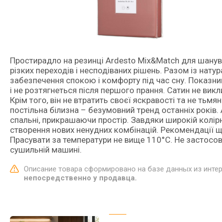
Простирадло на резинці Ardesto Mix&Match для шанува
різких переходів і несподіваних рішень. Разом із нат
забезпечення спокою і комфорту під час сну. Показни
і не розтягнеться після першого прання. Сатин не викл
Крім того, він не втратить своєї яскравості та не тьм
постільна білизна – безумовний тренд останніх років. 
спальні, прикрашаючи простір. Завдяки широкій колір
створення нових ненудних комбінацій. Рекомендації щ
Прасувати за температури не вище 110°С. Не застосов
сушильній машині.
Описание товара сформировано на базе данных из инте
непосредственно у продавца.