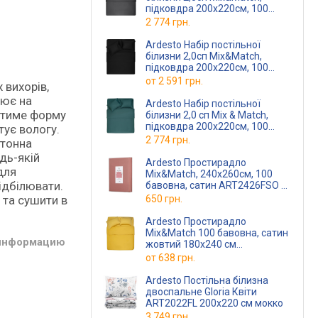
підковдра 200х220см, 100
бавовна, сатин, сірий
2 774 грн.
ART2022SY
(ART2022SY)
Ardesto Набір постільної
білизни 2,0сп Mix&Match,
підковдра 200х220см, 100
бавовна, сатин, чорний
от
2 591 грн.
 вихорів,
ART2022SL
(ART2022SL)
цює на
Ardesto Набір постільної
матиме форму
білизни 2,0 сп Mix & Match,
підковдра 200х220см, 100
тує вологу.
бавовна, сатин, зелений
2 774 грн.
отонна
ART202
(ART2022SE)
дь-якій
Ardesto Простирадло
для
Mix&Match, 240x260см, 100
ідбілювати.
бавовна, сатин ART2426FSO
(ART2426FSO)
650 грн.
 та сушити в
Ardesto Простирадло
Mix&Match 100 бавовна, сатин
 информацию
жовтий 180х240 см
ART1824FSS
(ART1824FSS)
от
638 грн.
Ardesto Постільна білизна
двоспальне Gloria Квіти
ART2022FL 200х220 см мокко
3 749 грн.