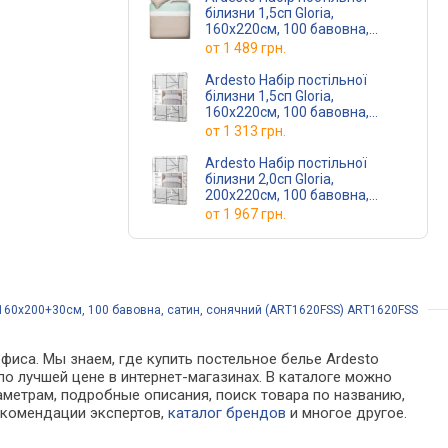
білизни 1,5сп Gloria,
160х220см, 100 бавовна,
сатин, смужки, коричневий
от
1 489 грн.
ART1622RB
(ART1622RB)
Ardesto Набір постільної
білизни 1,5сп Gloria,
160х220см, 100 бавовна,
сатин, геометрія, сірий
от
1 313 грн.
ART1622PG
(ART1622PG)
Ardesto Набір постільної
білизни 2,0сп Gloria,
200х220см, 100 бавовна,
сатин, геометрія, сірий
от
1 967 грн.
ART2022PG
(ART2022PG)
 160х200+30см, 100 бавовна, сатин, сонячний (ART1620FSS) ART1620FSS
фиса. Мы знаем, где купить постельное белье Ardesto
по лучшей цене в интернет-магазинах. В каталоге можно
метрам, подробные описания, поиск товара по названию,
рекомендации экспертов,
каталог брендов
и многое другое.