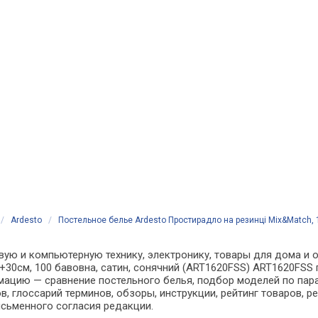
/
Ardesto
/
Постельное белье Ardesto Простирадло на резинці Mix&Match,
вую и компьютерную технику, электронику, товары для дома и о
+30см, 100 бавовна, сатин, сонячний (ART1620FSS) ART1620FSS 
ацию — сравнение постельного белья, подбор моделей по пара
, глоссарий терминов, обзоры, инструкции, рейтинг товаров, 
сьменного согласия редакции.