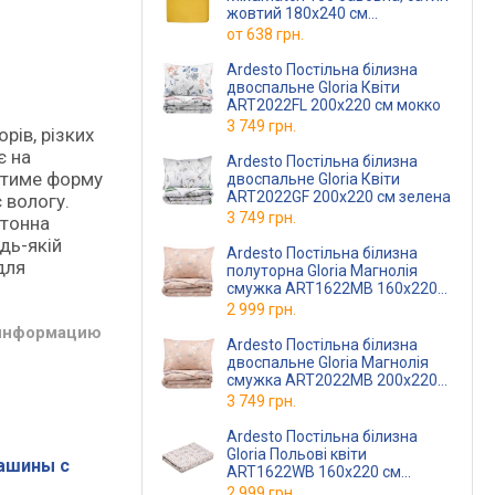
жовтий 180х240 см
ART1824FSS
(ART1824FSS)
от
638 грн.
Ardesto Постільна білизна
двоспальне Gloria Квіти
ART2022FL 200х220 см мокко
3 749 грн.
рів, різких
є на
Ardesto Постільна білизна
матиме форму
двоспальне Gloria Квіти
ART2022GF 200х220 см зелена
 вологу.
3 749 грн.
отонна
дь-якій
Ardesto Постільна білизна
для
полуторна Gloria Магнолія
смужка ART1622MB 160х220
см бежева
2 999 грн.
 информацию
Ardesto Постільна білизна
двоспальне Gloria Магнолія
смужка ART2022MB 200х220
см бежева
3 749 грн.
Ardesto Постільна білизна
Gloria Польові квіти
ашины с
ART1622WB 160х220 см
бежева
2 999 грн.