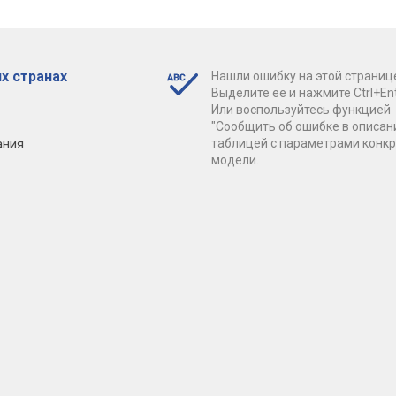
х странах
Нашли ошибку на этой страниц
Выделите ее и нажмите Ctrl+Ent
Или воспользуйтесь функцией
"Сообщить об ошибке в описан
ания
таблицей с параметрами конк
модели.