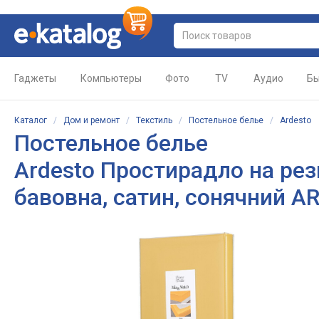
Гаджеты
Компьютеры
Фото
TV
Аудио
Бы
Каталог
/
Дом и ремонт
/
Текстиль
/
Постельное белье
/
Ardesto
Постельное белье
Ardesto Простирадло на рез
бавовна, сатин, сонячний 