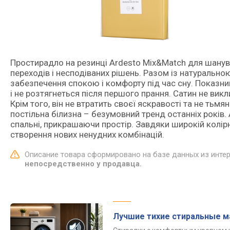
Простирадло на резинці Ardesto Mix&Match для шанува
переходів і несподіваних рішень. Разом із натурально
забезпечення спокою і комфорту під час сну. Показни
і не розтягнеться після першого прання. Сатин не викл
Крім того, він не втратить своєї яскравості та не тьм
постільна білизна – безумовний тренд останніх років. 
спальні, прикрашаючи простір. Завдяки широкій колір
створення нових ненудних комбінацій.
Описание товара сформировано на базе данных из инте
непосредственно у продавца.
Лучшие тихие стиральные 