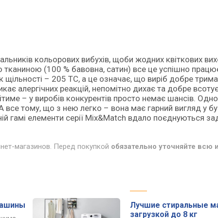
льників кольорових вибухів, щоби жодних квіткових вихо
ю тканиною (100 % бавовна, сатин) все це успішно працю
к щільності – 205 TC, а це означає, що виріб добре три
икає алергічних реакцій, непомітно дихає та добре всотує
янітиме – у виробів конкурентів просто немає шансів. Одн
А все тому, що з нею легко – вона має гарний вигляд у бу
ній гамі елементи серії Mix&Match вдало поєднуються за
рнет-магазинов. Перед покупкой
обязательно уточняйте всю
машины
Лучшие стиральные м
загрузкой до 8 кг