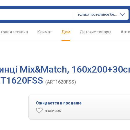
только постельное белье
товая техника
Климат
Дом
Детские товары
Авт
инці Mix&Match, 160х200+30с
ART1620FSS
(ART1620FSS)
Ожидается в продаже
в список