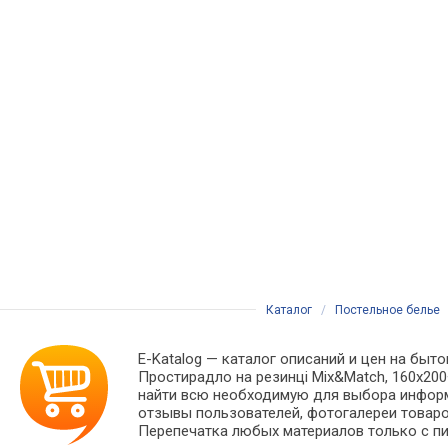
Каталог
/
Постельное белье
E-Katalog
— каталог описаний и цен на быто
Простирадло на резинці Mix&Match, 160х200
найти всю необходимую для выбора информ
отзывы пользователей, фотогалереи товаров
Перепечатка любых материалов только с пи