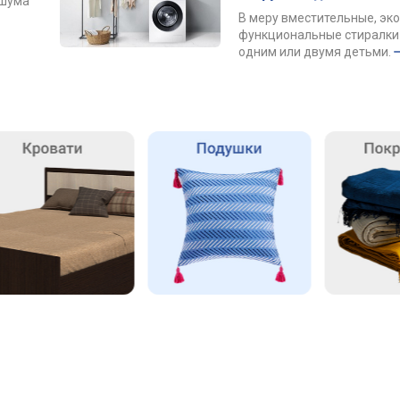
 шума
В меру вместительные, эк
функциональные стиралки 
одним или двумя детьми.