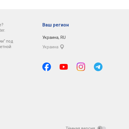
Ваш регион
е?
er.
Украина
,
RU
ии" под
ретной
Украина
Тёмная версия