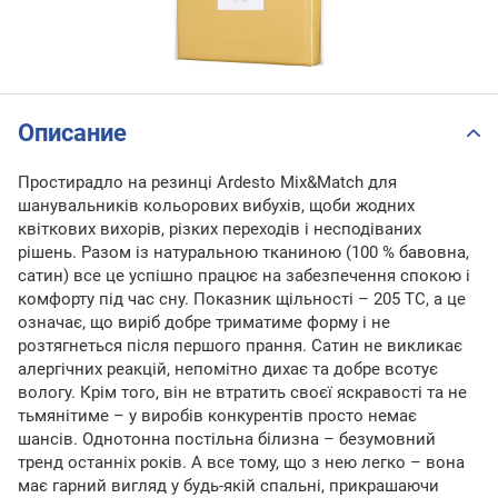
Описание
Простирадло на резинці Ardesto Mix&Match для
шанувальників кольорових вибухів, щоби жодних
квіткових вихорів, різких переходів і несподіваних
рішень. Разом із натуральною тканиною (100 % бавовна,
сатин) все це успішно працює на забезпечення спокою і
комфорту під час сну. Показник щільності – 205 TC, а це
означає, що виріб добре триматиме форму і не
розтягнеться після першого прання. Сатин не викликає
алергічних реакцій, непомітно дихає та добре всотує
вологу. Крім того, він не втратить своєї яскравості та не
тьмянітиме – у виробів конкурентів просто немає
шансів. Однотонна постільна білизна – безумовний
тренд останніх років. А все тому, що з нею легко – вона
має гарний вигляд у будь-якій спальні, прикрашаючи