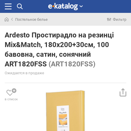
Постельное белье
Фильтр
Искали
раньше
Ardesto Простирадло на резинці
Mix&Match, 180x200+30см, 100
бавовна, сатин, сонячний
ART1820FSS
(ART1820FSS)
Ожидается в продаже
в список