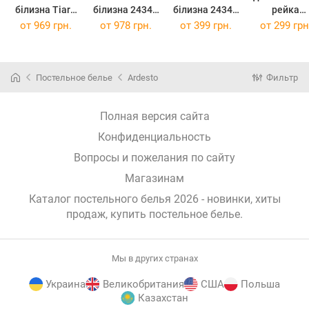
білизна Tiare
білизна 24344
білизна 24345
рейка
41 WACH
Ранфорс
Ранфорс
СТАНДАР
от
969 грн.
от
978 грн.
от
399 грн.
от
299 грн
Варена
двоспальний
двоспальний
посилений 2
бавовна
24344dv
24345dv
50 мм
полуториний
(24344dv)
(24345dv)
(HS-E1137
41Washpl
Постельное белье
Ardesto
Фильтр
(41Washpl)
Полная версия сайта
Конфиденциальность
Вопросы и пожелания по сайту
Магазинам
Каталог постельного белья 2026 - новинки, хиты
продаж,
купить постельное белье
.
Мы в других странах
Украина
Великобритания
США
Польша
Казахстан