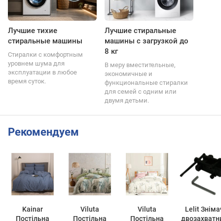
Лучшие тихие
Лучшие стиральные
стиральные машины
машины с загрузкой до
8 кг
Стиралки с комфортным
уровнем шума для
В меру вместительные,
эксплуатации в любое
экономичные и
время суток.
функциональные стиралки
для семей с одним или
двумя детьми.
Рекомендуем
Kainar
Viluta
Viluta
Lelit Зніма
Постільна
Постільна
Постільна
двозахватн