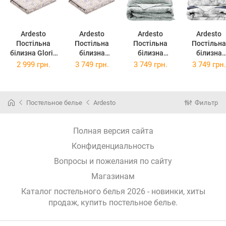
Ardesto
Ardesto
Ardesto
Ardesto
Постільна
Постільна
Постільна
Постільна
білизна Gloria
білизна
білизна
білизна
Польові квіти
двоспальне
двоспальне
двоспальн
2 999 грн.
3 749 грн.
3 749 грн.
3 749 грн.
ART1622WB
Gloria Польові
Gloria Дрібні
Gloria Півон
160х220 см
квіти
квітки
ART2022P
бежева
ART2022WB
ART2022SS
200х220 с
200х220 см
200х220 см
бежева
Постельное белье
Ardesto
Фильтр
бежева
бежева
Полная версия сайта
Конфиденциальность
Вопросы и пожелания по сайту
Магазинам
Каталог постельного белья 2026 - новинки, хиты
продаж,
купить постельное белье
.