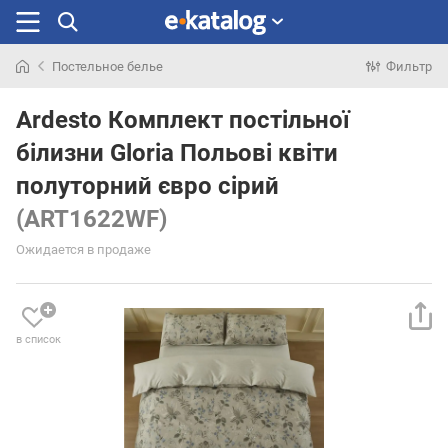
Постельное белье
Фильтр
Искали
раньше
Ardesto Комплект постільної
білизни Gloria Польові квіти
полуторний євро сірий
(ART1622WF)
Ожидается в продаже
в список