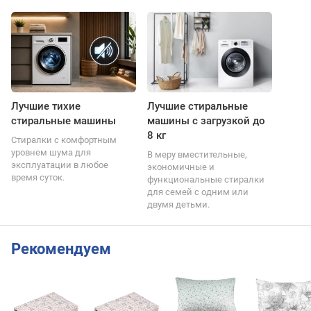
Лучшие тихие
Лучшие стиральные
стиральные машины
машины с загрузкой до
8 кг
Стиралки с комфортным
уровнем шума для
В меру вместительные,
эксплуатации в любое
экономичные и
время суток.
функциональные стиралки
для семей с одним или
двумя детьми.
Рекомендуем