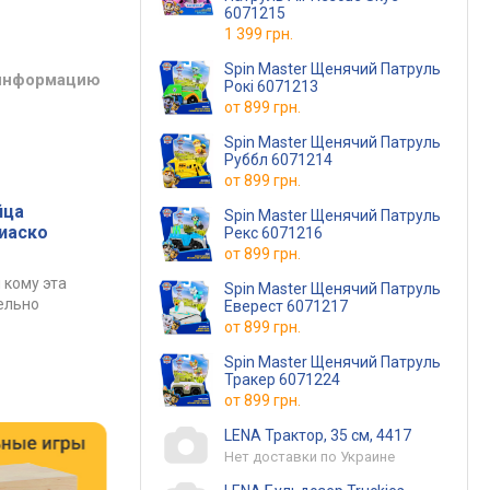
6071215
1 399 грн.
Spin Master Щенячий Патруль
 информацию
Рокі 6071213
от
899 грн.
Spin Master Щенячий Патруль
Руббл 6071214
от
899 грн.
йца
Spin Master Щенячий Патруль
фиаско
Рекс 6071216
от
899 грн.
 кому эта
Spin Master Щенячий Патруль
ельно
Еверест 6071217
от
899 грн.
Spin Master Щенячий Патруль
Тракер 6071224
от
899 грн.
LENA Трактор, 35 см, 4417
Нет доставки по Украине