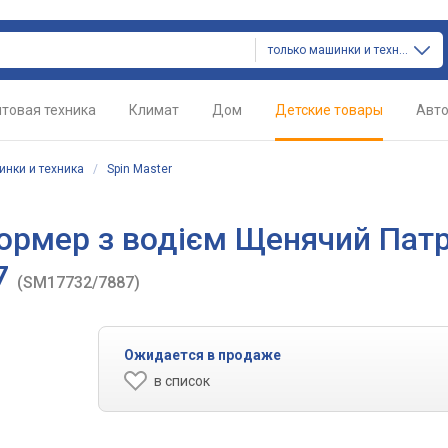
только машинки и техника
товая техника
Климат
Дом
Детские товары
Авт
нки и техника
/
Spin Master
ормер з водієм Щенячий Патр
7
(SM17732/7887)
Ожидается в продаже
в список