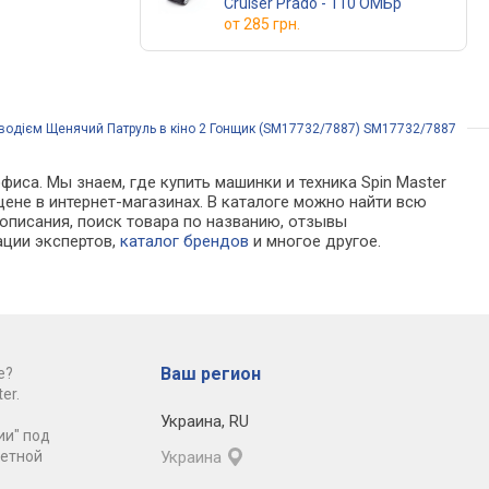
Cruiser Prado - 110 ОМБр
от
285 грн.
водієм Щенячий Патруль в кіно 2 Гонщик (SM17732/7887) SM17732/7887
иса. Мы знаем, где купить машинки и техника Spin Master
ене в интернет-магазинах. В каталоге можно найти всю
писания, поиск товара по названию, отзывы
ации экспертов,
каталог брендов
и многое другое.
Ваш регион
е?
er.
Украина
,
RU
ии" под
ретной
Украина