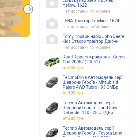
LENA Бульдозер Truckies
Yellow, 1622
Нет доставки по Украине
LENA Трактор Truckies, 1624
Нет доставки по Украине
Tomy Ігровий набір John Deere
Kids Створи трактор Джонні
Нет доставки по Украине
Road Rippers іграшкова - Green
Chill 20052
(20052)
от
659 грн.
TechnoDrive Автомодель серії
Шеврони Героїв - Mitsubishi
Pajero 4WD Tubro - 93 ОМБр
от
199 грн.
Techno Автомодель серії
Шеврони Героїв - Land Rover
Defender 110 - 25 ОПДБр
от
285 грн.
Techno Автомодель серії
Шеврони Героїв - Toyota Land