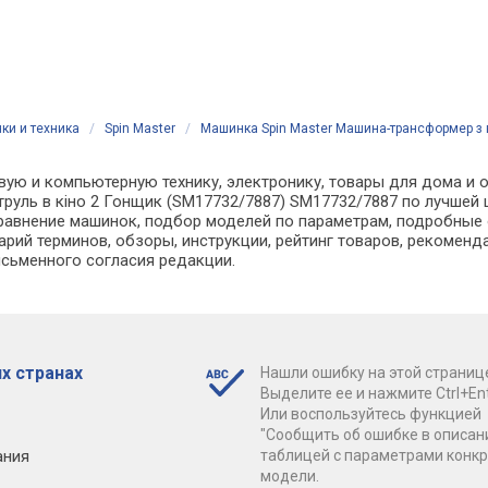
ки и техника
/
Spin Master
/
Машинка Spin Master Машина-трансформер з 
вую и компьютерную технику, электронику, товары для дома и оф
уль в кіно 2 Гонщик (SM17732/7887) SM17732/7887 по лучшей ц
внение машинок, подбор моделей по параметрам, подробные о
арий терминов, обзоры, инструкции, рейтинг товаров, рекоменд
сьменного согласия редакции.
х странах
Нашли ошибку на этой страниц
Выделите ее и нажмите Ctrl+Ent
Или воспользуйтесь функцией
"Сообщить об ошибке в описан
ания
таблицей с параметрами конк
модели.