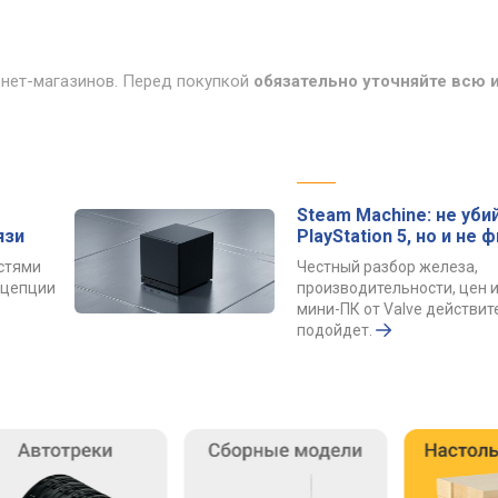
рнет-магазинов. Перед покупкой
обязательно уточняйте всю
Steam Machine: не уби
язи
PlayStation 5, но и не 
остями
Честный разбор железа,
онцепции
производительности, цен и
мини-ПК от Valve действит
подойдет.