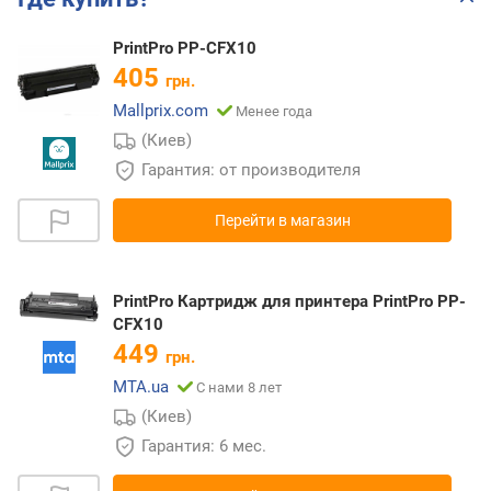
PrintPro PP-CFX10
405
грн.
Mallprix.com
Менее года
(Киев)
Гарантия: от производителя
Перейти в магазин
PrintPro Картридж для принтера PrintPro PP-
CFX10
449
грн.
MTA.ua
С нами 8 лет
(Киев)
Гарантия: 6 мес.