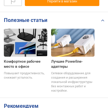
Перейти в магазин
Полезные статьи
Комфортное рабочее
Лучшие Powerline-
место в офисе
адаптеры
Повышает продуктивность,
Сетевое оборудование для
снижает усталость.
создания и расширения
локальной инфраструктуры
без монтажных работ и
настройки.
Рекомендуем