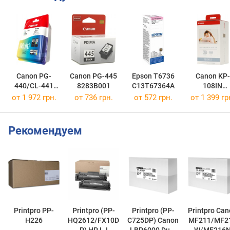
Canon PG-
Canon PG-445
Epson T6736
Canon KP-
440/CL-441
8283B001
C13T67364A
108IN
MULTI
3115B001
от 1 972 грн.
от 736 грн.
от 572 грн.
от 1 399 гр
5219B005
Рекомендуем
Printpro PP-
Printpro (PP-
Printpro (PP-
Printpro Canon
H226
HQ2612/FX10D
C725DP) Canon
MF211/MF2