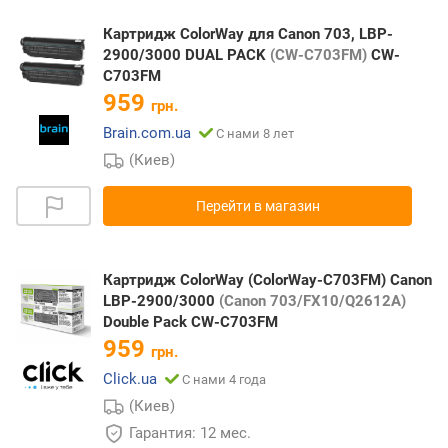
Картридж ColorWay для Canon 703, LBP-
2900/3000 DUAL PACK
(CW-C703FM)
CW-
C703FM
959
грн.
Brain.com.ua
С нами 8 лет
(Киев)
Перейти в магазин
Картридж ColorWay (ColorWay-C703FM) Canon
LBP-2900/3000
(Canon 703/FX10/Q2612A)
Double Pack CW-C703FM
959
грн.
Click.ua
С нами 4 года
(Киев)
Гарантия: 12 мес.