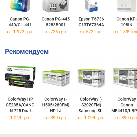
Canon PG-
Canon PG-445
Epson T6736
Canon KP-
440/CL-441
8283B001
C13T67364A
108IN
MULTI
3115B001
от 1 972 грн.
от 736 грн.
от 572 грн.
от 1 399 гр
5219B005
Рекомендуем
ColorWay HP
ColorWay (-
ColorWay (-
ColorWay
CE285A/CANO
H505/280FM)
S2020FM)
Canon
N 725 Dual
HP LJ
Samsung SL-
MF4410/LBP
Pack CW-
M425DN/425D
M2020/2020W/
00 Universa
1 049 грн.
от
899 грн.
от
1 099 грн.
от
899 грн
H285FM
W Universal
2070 Dual Pack
Dual Pack C
(CW-H285FM)
Dual Pack CW-
CW-S2020FM
C728FM
H505/280FM
(MLT-D111S)
(C728FM)