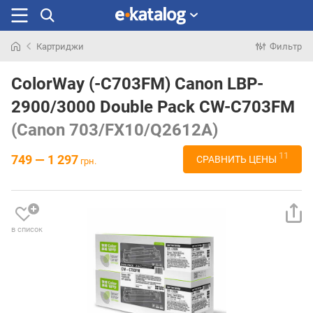
Картриджи
Фильтр
Искали
раньше
ColorWay (-C703FM) Canon LBP-
2900/3000 Double Pack CW-C703FM
(Canon 703/FX10/Q2612A)
11
749 — 1 297
СРАВНИТЬ ЦЕНЫ
грн.
в список