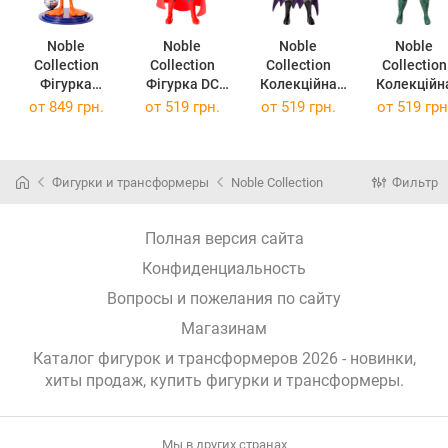
Noble
Noble
Noble
Noble
Collection
Collection
Collection
Collection
Фігурка
Фігурка DC
Колекційна
Колекційн
LOONEY
COMICS
фігурка DC
фігурка DC
от
849 грн.
от
519 грн.
от
519 грн.
от
519 грн
TUNES Daffy
Superman Mini
Cosmics
Cosmics
SJ2 Bendyfig
Bendyfig
Batman Mini
Aquaman
19 см NN9588
NN1191
Bendyfig
Justice Lea
(NN9588)
(NN1191)
NN1192
Mini Bendyf
Фигурки и трансформеры
Noble Collection
Фильтр
(NN1192)
NN1194
(NN1194)
Полная версия сайта
Конфиденциальность
Вопросы и пожелания по сайту
Магазинам
Каталог фигурок и трансформеров 2026 - новинки,
хиты продаж,
купить фигурки и трансформеры
.
Мы в других странах