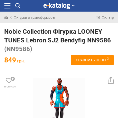
Фигурки и трансформеры
Фильтр
Искали
раньше
Noble Collection Фігурка LOONEY
TUNES Lebron SJ2 Bendyfig NN9586
(NN9586)
849
2
СРАВНИТЬ ЦЕНЫ
грн.
в список