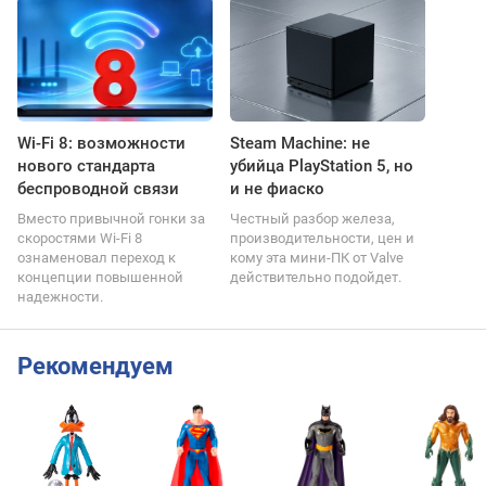
Wi-Fi 8: возможности
Steam Machine: не
нового стандарта
убийца PlayStation 5, но
беспроводной связи
и не фиаско
Вместо привычной гонки за
Честный разбор железа,
скоростями Wi-Fi 8
производительности, цен и
ознаменовал переход к
кому эта мини-ПК от Valve
концепции повышенной
действительно подойдет.
надежности.
Рекомендуем