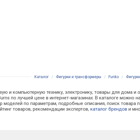
Каталог
/
Фигурки и трансформеры
/
Funko
/
Фигурки
вую и компьютерную технику, электронику, товары для дома и 
. Burns по лучшей цене в интернет-магазинах. В каталоге можн
р моделей по параметрам, подробные описания, поиск товара п
ейтинг товаров, рекомендации экспертов,
каталог брендов
и мно