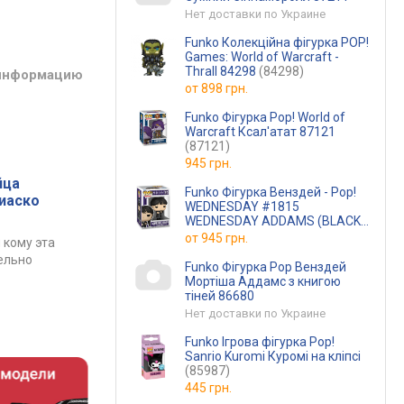
Нет доставки по Украине
Funko Колекційна фігурка POP!
Games: World of Warcraft -
Thrall 84298
(84298)
 информацию
от
898 грн.
Funko Фігурка Pop! World of
Warcraft Ксал'атат 87121
(87121)
945 грн.
йца
Funko Фігурка Венздей - Pop!
фиаско
WEDNESDAY #1815
WEDNESDAY ADDAMS (BLACK
COAT)
(чорне пальто)
от
945 грн.
 кому эта
ельно
Funko Фігурка Pop Венздей
Мортіша Аддамс з книгою
тіней 86680
Нет доставки по Украине
Funko Ігрова фігурка Pop!
Sanrio Kuromi Куромі на кліпсі
(85987)
445 грн.