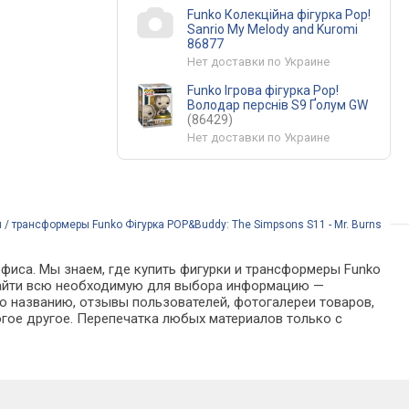
Funko Колекційна фігурка Pop!
Sanrio My Melody and Kuromi
86877
Нет доставки по Украине
Funko Ігрова фігурка Pop!
Володар перснів S9 Ґолум GW
(86429)
Нет доставки по Украине
 / трансформеры Funko Фігурка POP&Buddy: The Simpsons S11 - Mr. Burns
офиса. Мы знаем, где купить фигурки и трансформеры Funko
о найти всю необходимую для выбора информацию —
о названию, отзывы пользователей, фотогалереи товаров,
гое другое. Перепечатка любых материалов только с