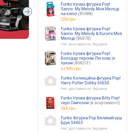
Funko Ігрова фігурка Pop!
Sanrio: My Melody Моя Мелоді
на кліпсі
(85988)
329 грн.
Funko Ігрова фігурка Pop!
Sanrio: My Melody & Kuromi Моя
Мелоді
(86878)
Нет доставки по Украине
Funko Ігрова фігурка Pop!
Володар перснів Леголас із
луком
(80831F)
от
945 грн.
Funko Колекційна фігурка Pop!
Harry Potter Dobby 65650
Нет доставки по Украине
Funko Ігрова фігурка Bitty Pop!
серії Сімпсони
(в асортименті)
265 грн.
Funko Фігурка Pop Великий куш
Брук 54463
Нет доставки по Украине