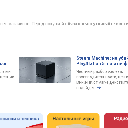
рнет-магазинов. Перед покупкой
обязательно уточняйте всю
Steam Machine: не уби
язи
PlayStation 5, но и не 
остями
Честный разбор железа,
онцепции
производительности, цен и
мини-ПК от Valve действит
подойдет.