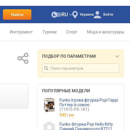
RU
Найти
Украина
Войти
о
Инструмент
Туризм
Спорт
Мода и аксессуары
ПОДБОР ПО ПАРАМЕТРАМ
ПОПУЛЯРНЫЕ МОДЕЛИ
Funko Ігрова фігурка Pop! Гаррі
Поттер із совою
(11915-PX-1K1)
945 грн.
Funko Фігурка Pop Hello Kitty
Сумний Сіннаморолл 87211