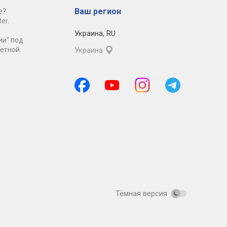
Ваш регион
е?
er.
Украина
,
RU
ии" под
ретной
Украина
Тёмная версия