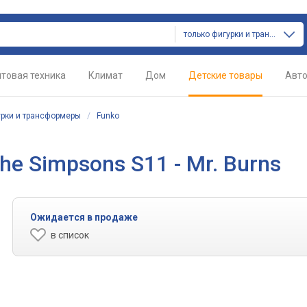
только фигурки и трансформеры
товая техника
Климат
Дом
Детские товары
Авт
рки и трансформеры
/
Funko
e Simpsons S11 - Mr. Burns
Ожидается в продаже
в список