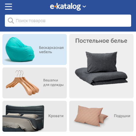
Искали
раньше
Бескаркасная мебель
Постельное белье
Вешалки для одежды
Кровати
Подушки