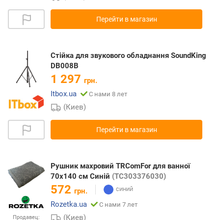
Перейти в магазин
Стійка для звукового обладнання SoundKing
DB008B
1 297
грн.
Itbox.ua
С нами 8 лет
(Киев)
Перейти в магазин
Рушник махровий TRComFor для ванної
70х140 см Синій
(TC303376030)
572
грн.
Rozetka.ua
С нами 7 лет
(Киев)
Продавец: