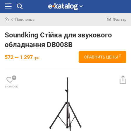
Полотенца
Фильтр
Искали
раньше
Soundking Стійка для звукового
обладнання DB008B
3
572 — 1 297
СРАВНИТЬ ЦЕНЫ
грн.
в список