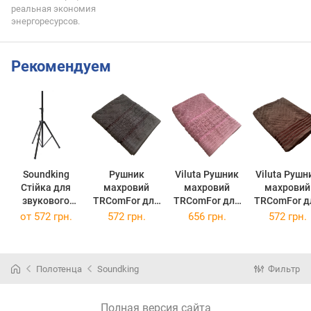
реальная экономия
энергоресурсов.
Рекомендуем
Soundking
Рушник
Viluta Рушник
Viluta Рушн
Стійка для
махровий
махровий
махровий
звукового
TRComFor для
TRComFor для
TRComFor д
обладнання
ванної 70х140
ванної 70х140
ванної 70х1
от
572 грн.
572 грн.
656 грн.
572 грн.
DB009B
см Графітовий
см Малиновий
см Тиснен
(TC303376035)
(TC303376037)
Ялинка зі
смужкам
темно-
Полотенца
Soundking
Фильтр
коричневи
(TC3033760
Полная версия сайта