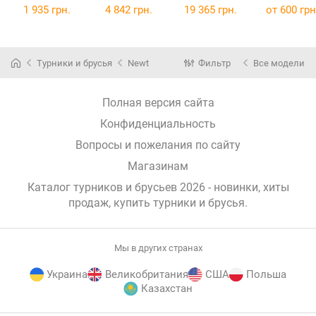
Чорний
упором на
InterAtletika
62-100 см
1 935 грн.
4 842 грн.
19 365 грн.
от
600 грн
(NE-TR-17B)
руки
(HL007)
(IV-4383-62
InterAtletika
100)
HL
(HL001.4)
Турники и брусья
Newt
Фильтр
Все модели
Полная версия сайта
Конфиденциальность
Вопросы и пожелания по сайту
Магазинам
Каталог турников и брусьев 2026 - новинки, хиты
продаж,
купить турники и брусья
.
Мы в других странах
Украина
Великобритания
США
Польша
Казахстан