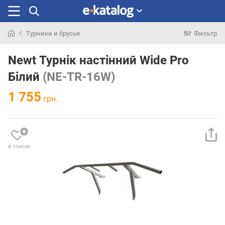
Турники и брусья
Фильтр
Искали
раньше
Newt Турнік настінний Wide Pro
Білий
(NE-TR-16W)
1 755
грн.
в список