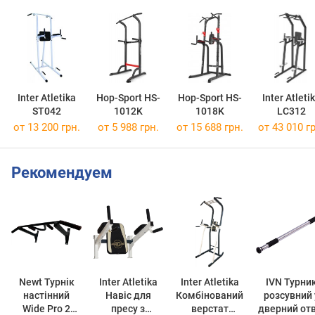
Inter Atletika
Hop-Sport HS-
Hop-Sport HS-
Inter Atleti
ST042
1012K
1018K
LC312
от 13 200 грн.
от 5 988 грн.
от 15 688 грн.
от 43 010 гр
Рекомендуем
Newt Турнік
Inter Atletika
Inter Atletika
IVN Турни
настінний
Навіс для
Комбінований
розсувний у
Wide Pro 2
пресу з
верстат
дверний отв