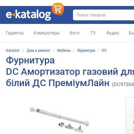
Гаджеты
Компьютеры
Фото
TV
Аудио
Бы
Каталог
/
Дом и ремонт
/
Мебель
/
Фурнитура
/
DC
Фурнитура
DC Амортизатор газовий для
білий ДС ПреміумЛайн
(DC97204