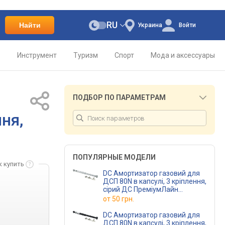
RU
Найти
Украина
Войти
о
Инструмент
Туризм
Спорт
Мода и аксессуары
ПОДБОР ПО ПАРАМЕТРАМ
ня,
ПОПУЛЯРНЫЕ МОДЕЛИ
к купить
DC Амортизатор газовий для
ДСП 80N в капсулі, 3 кріплення,
сірий ДС ПреміумЛайн
(DC97205)
от
50 грн.
DC Амортизатор газовий для
ДСП 80N в капсулі, 3 кріплення,