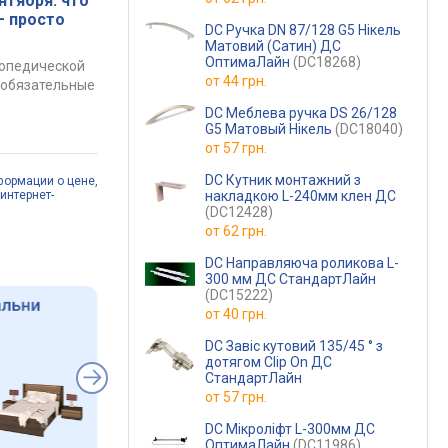
нтября: что
— просто
DC Ручка DN 87/128 G5 Нікель
Матовий (Сатин) ДС
ОптимаЛайн
(DC18268)
топедической
от
44 грн.
е обязательные
DC Меблева ручка DS 26/128
G5 Матовый Нікель
(DC18040)
от
57 грн.
DC Кутник монтажний з
формации о цене,
накладкою L-240мм клен ДС
интернет-
(DC12428)
от
62 грн.
DC Направляюча роликова L-
300 мм ДС СтандартЛайн
(DC15222)
от
40 грн.
DC Завіс кутовий 135/45 ° з
дотягом Сlip On ДС
СтандартЛайн
от
57 грн.
DC Мікроліфт L-300мм ДС
ОптимаЛайн
(DC11986)