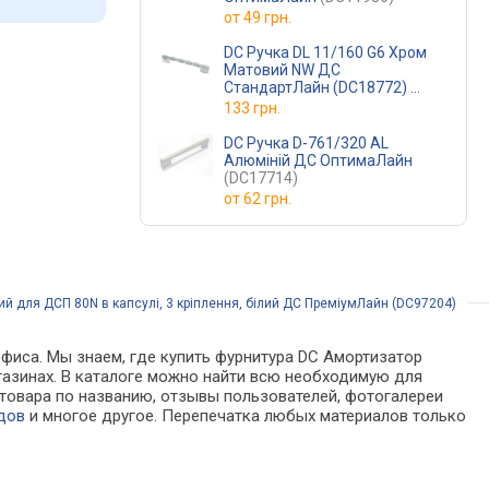
от
49 грн.
DC Ручка DL 11/160 G6 Хром
Матовий NW ДС
СтандартЛайн (DC18772)
(Алюміній)
133 грн.
DC Ручка D-761/320 AL
Алюміній ДС ОптимаЛайн
(DC17714)
от
62 грн.
й для ДСП 80N в капсулі, 3 кріплення, білий ДС ПреміумЛайн (DC97204)
офиса. Мы знаем, где купить фурнитура DC Амортизатор
магазинах. В каталоге можно найти всю необходимую для
товара по названию, отзывы пользователей, фотогалереи
дов
и многое другое. Перепечатка любых материалов только