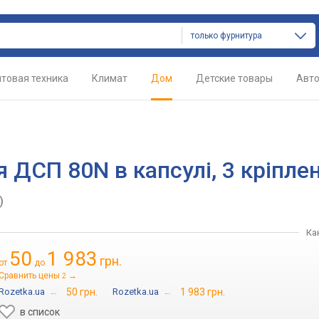
только фурнитура
товая техника
Климат
Дом
Детские товары
Авт
 ДСП 80N в капсулі, 3 кріплен
)
Ка
50
1 983
грн.
от
до
Сравнить цены
→
2
Rozetka.ua
→
50 грн.
Rozetka.ua
→
1 983 грн.
в список