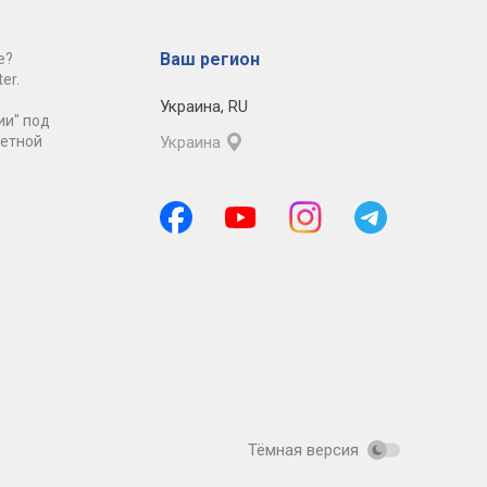
Ваш регион
е?
er.
Украина
,
RU
ии" под
ретной
Украина
Тёмная версия