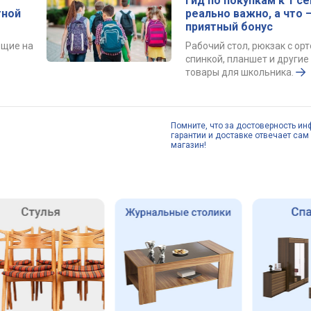
Гид по покупкам к 1 се
тной
реально важно, а что 
приятный бонус
ющие на
Рабочий стол, рюкзак с ор
спинкой, планшет и други
товары для школьника.
Помните, что за достоверность ин
гарантии и доставке отвечает сам 
магазин!