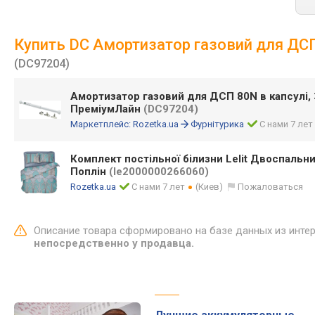
Купить DC Амортизатор газовий для ДСП 
(DC97204)
Амортизатор газовий для ДСП 80N в капсулі, 
ПреміумЛайн
(DC97204)
Маркетплейс:
Rozetka.ua
Фурнітурика
С нами 7 лет
Комплект постільної білизни Lelit Двоспальн
Поплін
(le2000000266060)
Rozetka.ua
С нами 7 лет
(Киев)
Пожаловаться
Описание товара сформировано на базе данных из инте
непосредственно у продавца.