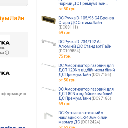
чорний ДС ПреміумЛайн
(DC97206)
от
50 грн.
міумЛайн
DC Ручка D-105/96 G4 Бронза
Стара ДС ОптимаЛайн
(DC88111)
69 грн.
DC Ручка D-734/192 AL
Алюміній ДС СтандартЛайн
ец:
(DC109884)
ика
75 грн.
DC Амортизатор газовий для
ДСП 120N з відбійником білий
ДС ПреміумЛайн
(DC97156)
от
50 грн.
DC Амортизатор газовий для
 информацию
ДСП 80N з відбійником білий
ДС ПреміумЛайн
(DC97186)
69 грн.
DC Кутник монтажний з
накладкою L-240мм білий
мармур ДС
(DC12424)
от
62 грн.