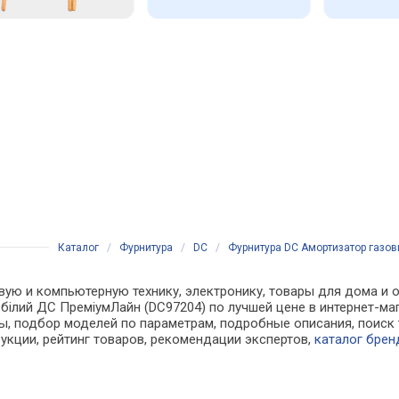
Каталог
/
Фурнитура
/
DC
/
Фурнитура DC Амортизатор газови
вую и компьютерную технику, электронику, товары для дома и 
я, білий ДС ПреміумЛайн (DC97204) по лучшей цене в интернет-
, подбор моделей по параметрам, подробные описания, поиск 
рукции, рейтинг товаров, рекомендации экспертов,
каталог брен