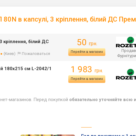
80N в капсулі, 3 кріплення, білий ДС Пре
50
3 кріплення, білий ДС
грн.
Продав
Перейти в магазин
(Киев)
Пожаловаться
Фурнітур
1 983
ий 180х215 см L-2042/1
грн.
Перейти в магазин
рнет-магазинов. Перед покупкой
обязательно уточняйте всю