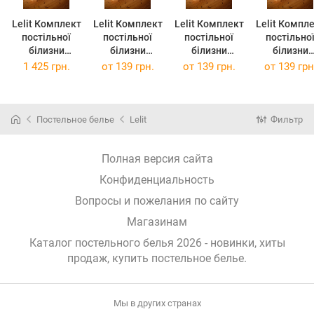
Lelit Комплект
Lelit Комплект
Lelit Комплект
Lelit Компл
постільної
постільної
постільної
постільно
білизни
білизни
білизни
білизни
Полуторний
Полуторний
Двоспальний
Двоспальн
1 425 грн.
от
139 грн.
от
139 грн.
от
139 грн
Євро 150 х 215
Євро 150 х 215
180 х 215 см L-
180 х 215 см
см L-2061/1
см L-2061/2
2061/1 Поплін
2061/2 Попл
Поплін (le)
Поплін (le)
(le)
(le)
Постельное белье
Lelit
Фильтр
Полная версия сайта
Конфиденциальность
Вопросы и пожелания по сайту
Магазинам
Каталог постельного белья 2026 - новинки, хиты
продаж,
купить постельное белье
.
Мы в других странах