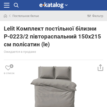
Постельное белье
Фильтр
Искали
раньше
Lelit Комплект постільної білизни
P-0223/2 півтораспальний 150х215
см полісатин (le)
Ожидается в продаже
в список