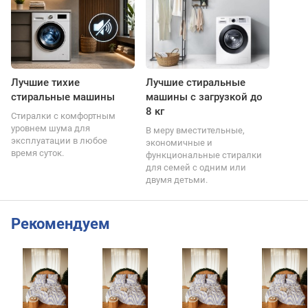
Лучшие тихие
Лучшие стиральные
стиральные машины
машины с загрузкой до
8 кг
Стиралки с комфортным
уровнем шума для
В меру вместительные,
эксплуатации в любое
экономичные и
время суток.
функциональные стиралки
для семей с одним или
двумя детьми.
Рекомендуем