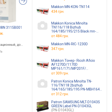
Makkon MN-KON-TN114
434 грн.
Makkon Koniсa Minolta
TN116/118 Bizhub
08IN 3115B001
Printpro PP-S2020
Canon PG-84 8592B
164/185/195/215 Black mn-
н.
от 449 грн.
от 892 грн.
kon-tn116/118
от
484 грн.
(MN-KON-TN116/118)
черный, лазерный, до
черный, струйный,
Makkon MN-RIC-1230D
ационный, до
1000 страниц
пигментные чернила
347 грн.
ть
сравнить
сравнить
Makkon Тонер- Ricoh Aficio
AF1270D/1170D
MP161/171/MP201F/
MP201SPF Black MN-RIC-1270D
от
309 грн.
(MN-RIC-1270D)
Patron Konica Minolta TN-
116/TN118 2bizhub
164/165/185/195 PN-MBH164-
280
(PN-MBH164-280)
от
312 грн.
Patron SAMSUNG MLT-D1043S
GREEN Label PN-D1043GL
(PN-D1043GL)