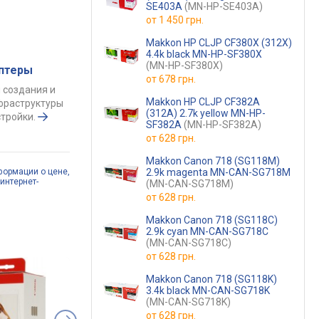
SE403A
(MN-HP-SE403A)
от
1 450 грн.
Makkon HP CLJP CF380X (312X)
4.4k black MN-HP-SF380X
(MN-HP-SF380X)
аптеры
от
678 грн.
 создания и
Makkon HP CLJP CF382A
фраструктуры
(312A) 2.7k yellow MN-HP-
тройки.
SF382A
(MN-HP-SF382A)
от
628 грн.
Makkon Canon 718 (SG118M)
2.9k magenta MN-CAN-SG718M
формации о цене,
интернет-
(MN-CAN-SG718M)
от
628 грн.
Makkon Canon 718 (SG118C)
2.9k cyan MN-CAN-SG718C
(MN-CAN-SG718C)
от
628 грн.
Makkon Canon 718 (SG118K)
3.4k black MN-CAN-SG718K
(MN-CAN-SG718K)
от
628 грн.