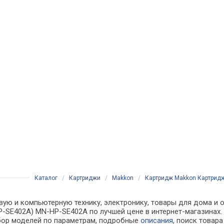
Каталог
/
Картриджи
/
Makkon
/
Картридж Makkon Картридж 
вую и компьютерную технику, электронику, товары для дома и 
-HP-SE402A) MN-HP-SE402A по лучшей цене в интернет-магазина
бор моделей по параметрам, подробные
описания
, поиск товар