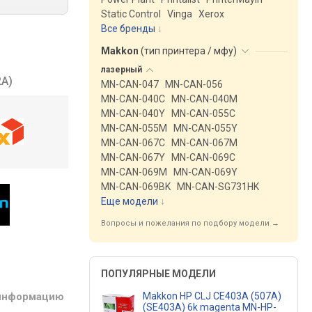
Static Control
Vinga
Xerox
Все бренды
Makkon
(
тип принтера / мфу
)
лазерный
A)
MN-CAN-047
MN-CAN-056
MN-CAN-040C
MN-CAN-040M
MN-CAN-040Y
MN-CAN-055C
MN-CAN-055M
MN-CAN-055Y
MN-CAN-067C
MN-CAN-067M
MN-CAN-067Y
MN-CAN-069C
MN-CAN-069M
MN-CAN-069Y
MN-CAN-069BK
MN-CAN-SG731HK
Еще модели
↓
Вопросы и пожелания по подбору модели →
ПОПУЛЯРНЫЕ МОДЕЛИ
Makkon HP CLJ CE403A (507A)
 информацию
(SE403A) 6k magenta MN-HP-