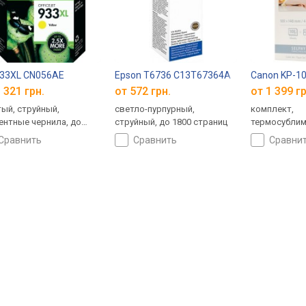
933XL CN056AE
Epson T6736 C13T67364A
Canon KP-1
 321 грн.
от 572 грн.
от 1 399 гр
ый, струйный,
светло-пурпурный,
комплект,
ентные чернила, до
струйный, до 1800 страниц
термосублим
страниц, объем: 9 мл
108 страниц
сравнить
сравнить
сравни