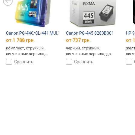
Canon PG-440/CL-441 MULTI 5219B005
Canon PG-445 8283B001
HP 
от 1 788 грн.
от 737 грн.
от 1
комплект, струйный,
черный, струйный,
желт
пигментные чернила,
пигментные чернила, до
пигм
водорастворимые чернила,
180 страниц
825 
сравнить
сравнить
до 360 страниц