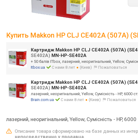
Купить Makkon HP CLJ CE402A (507A) (
Картридж Makkon HP CLJ CE402A (507A) (SE4
SE402A)
MN-HP-SE402A
+ 50 балів ITbox, лазерний, неоригінальний, Yellow, Сумісн
Itbox.ua
С нами 8 лет
(Киев)
Пожаловаться
Картридж Makkon HP CLJ CE402A (507A) (SE4
SE402A)
MN-HP-SE402A
лазерний, неоригінальний, Yellow, Сумісність - HP, 6000 с
Brain.com.ua
С нами 8 лет
(Киев)
Пожаловаться
лазерний, неоригінальний, Yellow, Сумісність - HP, 6000
Описание товара сформировано на базе данных из инте
непосредственно у продавца.