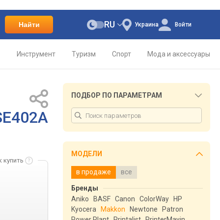
RU
Найти
Украина
Войти
о
Инструмент
Туризм
Спорт
Мода и аксессуары
ПОДБОР ПО ПАРАМЕТРАМ
SE402A
МОДЕЛИ
к купить
в продаже
все
Бренды
Aniko
BASF
Canon
ColorWay
HP
Kyocera
Makkon
Newtone
Patron
Power Plant
Printalist
PrinterMayin