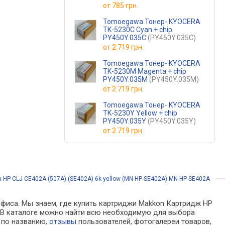
от
785 грн.
Tomoegawa Тонер- KYOCERA
TK-5230C Cyan + chip
PY450Y.035C
(PY450Y.035C)
от
2 719 грн.
Tomoegawa Тонер- KYOCERA
TK-5230M Magenta + chip
PY450Y.035M
(PY450Y.035M)
от
2 719 грн.
Tomoegawa Тонер- KYOCERA
TK-5230Y Yellow + chip
PY450Y.035Y
(PY450Y.035Y)
от
2 719 грн.
HP CLJ CE402A (507A) (SE402A) 6k yellow (MN-HP-SE402A) MN-HP-SE402A
офиса. Мы знаем, где купить картриджи Makkon Картридж HP
х. В каталоге можно найти всю необходимую для выбора
а по названию,
отзывы
пользователей, фотогалереи товаров,