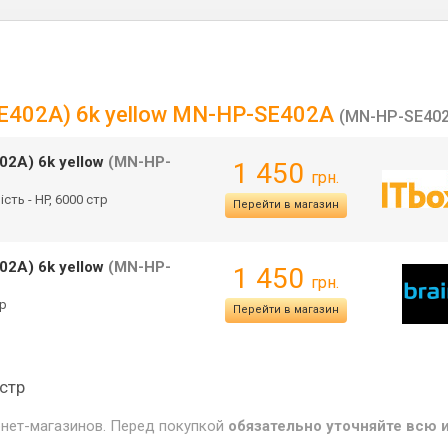
SE402A) 6k yellow MN-HP-SE402A
(MN-HP-SE402
02A) 6k yellow
(MN-HP-
1 450
грн.
ість - HP, 6000 стр
Перейти в магазин
02A) 6k yellow
(MN-HP-
1 450
грн.
тр
Перейти в магазин
 стр
рнет-магазинов. Перед покупкой
обязательно уточняйте всю