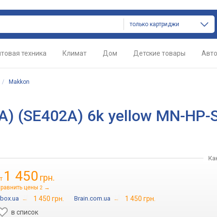
только картриджи
товая техника
Климат
Дом
Детские товары
Авт
/
Makkon
A) (SE402A) 6k yellow MN-HP-
Ка
1 450
грн.
от
равнить цены
→
2
tbox.ua
→
1 450 грн.
Brain.com.ua
→
1 450 грн.
в список