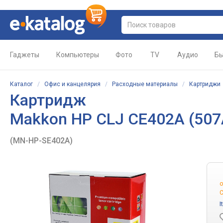
Гаджеты
Компьютеры
Фото
TV
Аудио
Бы
Каталог
/
Офис и канцелярия
/
Расходные материалы
/
Картриджи
Картридж
Makkon HP CLJ CE402A (507
(MN-HP-SE402A)
С
I