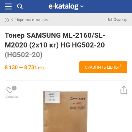
Чернила и тонеры
Фильтр
Искали
раньше
Тонер SAMSUNG ML-2160/SL-
M2020 (2x10 кг) HG HG502-20
(HG502-20)
3
8 130 — 8 731
СРАВНИТЬ ЦЕНЫ
грн.
в список