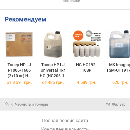
настройки.
Рекомендуем
Тонер HP LJ
Тонер HP LJ
HG HG192-
MK Imagin
P1005/1606
Universal 1кг
10SP
TSM-UT1917
(2x10 кг) HG
HG (HG206-1)
HG361-20
HG206-1
от
8 391 грн.
от
486 грн.
4 589 грн.
620 грн.
(HG361-20)
(1010/1200/11
60/P4015)
Чернила и тонеры
Фильтр
Полная версия сайта
Конфиденциальность